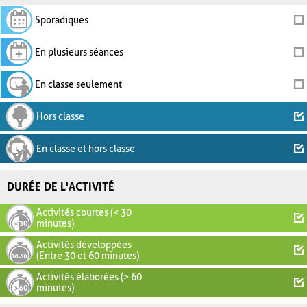
Sporadiques
En plusieurs séances
En classe seulement
Hors classe
En classe et hors classe
DURÉE DE L'ACTIVITÉ
Activités courtes (< 30
minutes)
Activités développées
(Entre 30 et 60 minutes)
Activités élaborées (> 60
minutes)