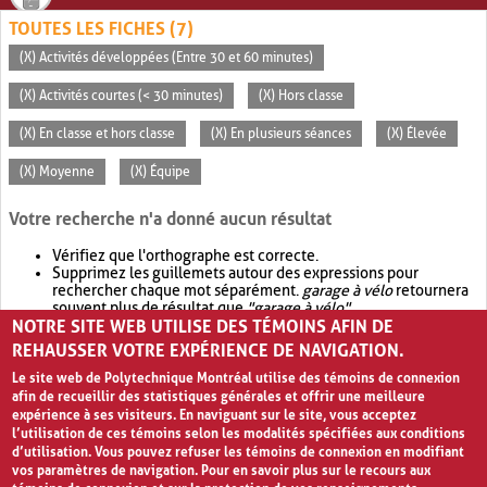
TOUTES LES FICHES (7)
(X) Activités développées (Entre 30 et 60 minutes)
(X) Activités courtes (< 30 minutes)
(X) Hors classe
(X) En classe et hors classe
(X) En plusieurs séances
(X) Élevée
(X) Moyenne
(X) Équipe
Votre recherche n'a donné aucun résultat
Vérifiez que l'orthographe est correcte.
Supprimez les guillemets autour des expressions pour
rechercher chaque mot séparément.
garage à vélo
retournera
souvent plus de résultat que
"garage à vélo"
.
NOTRE SITE WEB UTILISE DES TÉMOINS AFIN DE
Envisagez d'élargir votre recherche avec
OR
.
garage OR vélo
retournera souvent plus de résultat que
garage à vélo
.
REHAUSSER VOTRE EXPÉRIENCE DE NAVIGATION.
Le site web de Polytechnique Montréal utilise des témoins de connexion
afin de recueillir des statistiques générales et offrir une meilleure
expérience à ses visiteurs. En naviguant sur le site, vous acceptez
l’utilisation de ces témoins selon les modalités spécifiées aux conditions
d’utilisation. Vous pouvez refuser les témoins de connexion en modifiant
vos paramètres de navigation. Pour en savoir plus sur le recours aux