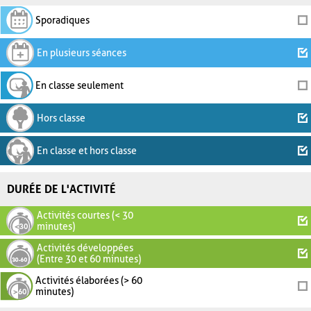
Sporadiques
En plusieurs séances
En classe seulement
Hors classe
En classe et hors classe
DURÉE DE L'ACTIVITÉ
Activités courtes (< 30
minutes)
Activités développées
(Entre 30 et 60 minutes)
Activités élaborées (> 60
minutes)