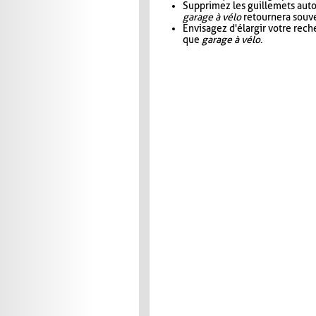
Supprimez les guillemets aut
garage à vélo
retournera souve
Envisagez d'élargir votre rec
que
garage à vélo
.