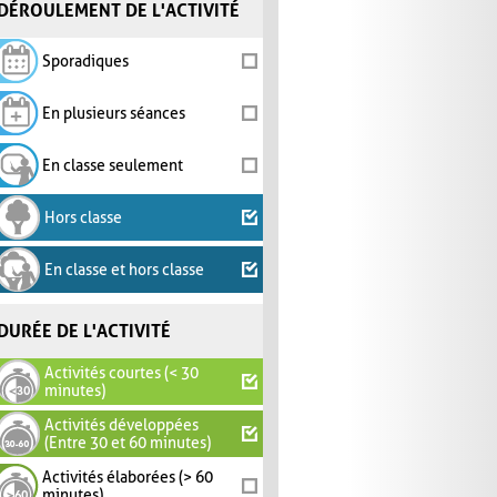
DÉROULEMENT DE L'ACTIVITÉ
Sporadiques
En plusieurs séances
En classe seulement
Hors classe
En classe et hors classe
DURÉE DE L'ACTIVITÉ
Activités courtes (< 30
minutes)
Activités développées
(Entre 30 et 60 minutes)
Activités élaborées (> 60
minutes)