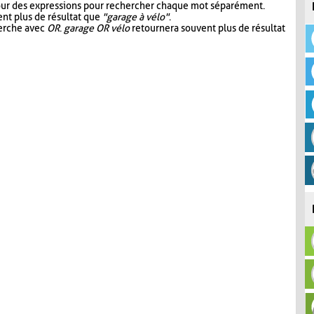
our des expressions pour rechercher chaque mot séparément.
nt plus de résultat que
"garage à vélo"
.
herche avec
OR
.
garage OR vélo
retournera souvent plus de résultat