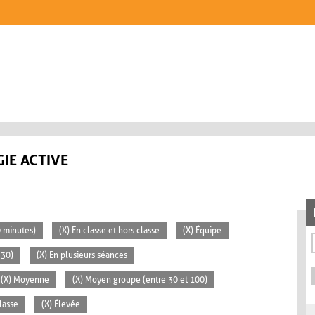
IE ACTIVE
0 minutes)
(X) En classe et hors classe
(X) Équipe
 30)
(X) En plusieurs séances
(X) Moyenne
(X) Moyen groupe (entre 30 et 100)
lasse
(X) Élevée