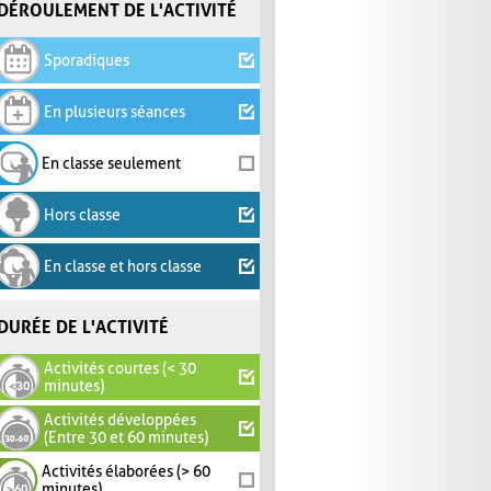
DÉROULEMENT DE L'ACTIVITÉ
Sporadiques
En plusieurs séances
En classe seulement
Hors classe
En classe et hors classe
DURÉE DE L'ACTIVITÉ
Activités courtes (< 30
minutes)
Activités développées
(Entre 30 et 60 minutes)
Activités élaborées (> 60
minutes)