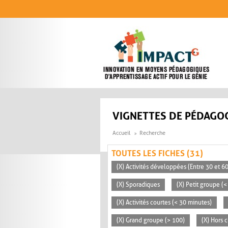
Aller au contenu principal
VIGNETTES DE PÉDAGOG
Accueil
Recherche
TOUTES LES FICHES (31)
(X) Activités développées (Entre 30 et 6
(X) Sporadiques
(X) Petit groupe (<
(X) Activités courtes (< 30 minutes)
(X) Grand groupe (> 100)
(X) Hors c