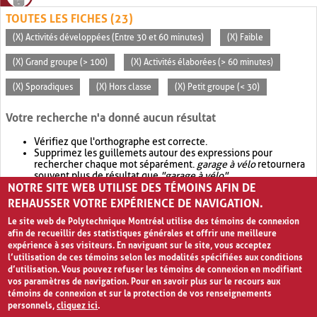
TOUTES LES FICHES (23)
(X) Activités développées (Entre 30 et 60 minutes)
(X) Faible
(X) Grand groupe (> 100)
(X) Activités élaborées (> 60 minutes)
(X) Sporadiques
(X) Hors classe
(X) Petit groupe (< 30)
Votre recherche n'a donné aucun résultat
Vérifiez que l'orthographe est correcte.
Supprimez les guillemets autour des expressions pour
rechercher chaque mot séparément.
garage à vélo
retournera
souvent plus de résultat que
"garage à vélo"
.
NOTRE SITE WEB UTILISE DES TÉMOINS AFIN DE
Envisagez d'élargir votre recherche avec
OR
.
garage OR vélo
retournera souvent plus de résultat que
garage à vélo
.
REHAUSSER VOTRE EXPÉRIENCE DE NAVIGATION.
Le site web de Polytechnique Montréal utilise des témoins de connexion
afin de recueillir des statistiques générales et offrir une meilleure
expérience à ses visiteurs. En naviguant sur le site, vous acceptez
l’utilisation de ces témoins selon les modalités spécifiées aux conditions
d’utilisation. Vous pouvez refuser les témoins de connexion en modifiant
vos paramètres de navigation. Pour en savoir plus sur le recours aux
témoins de connexion et sur la protection de vos renseignements
personnels,
cliquez ici
.
Avis de confidentialité et conditions d’utilisation