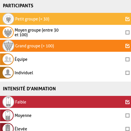
PARTICIPANTS
Petit groupe (< 30)
Moyen groupe (entre 30
et 100)
Grand groupe (> 100)
Équipe
Individuel
INTENSITÉ D'ANIMATION
Faible
Moyenne
Élevée