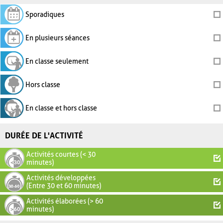
Sporadiques
En plusieurs séances
En classe seulement
Hors classe
En classe et hors classe
DURÉE DE L'ACTIVITÉ
Activités courtes (< 30
minutes)
Activités développées
(Entre 30 et 60 minutes)
Activités élaborées (> 60
minutes)