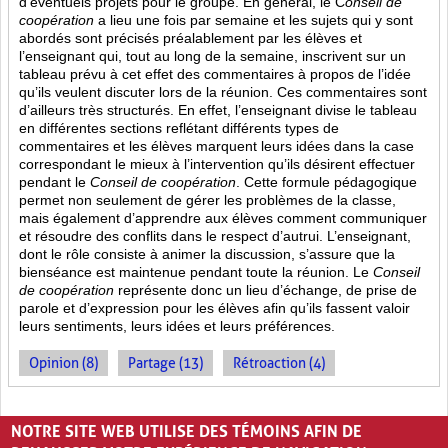
d’éventuels projets pour le groupe. En général, le C
onseil de
coopération
a lieu une fois par semaine et les sujets qui y sont
abordés sont
précisés préalablement par les élèves et
l’enseignant qui, tout au long de la semaine, inscrivent sur un
tableau prévu à cet effet des commentaires à propos de l’idée
qu’ils veulent discuter lors de la réunion. Ces commentaires sont
d’ailleurs très structurés. En effet, l’enseignant divise le tableau
en différentes sections reflétant différents types de
commentaires et les élèves marquent leurs idées dans la case
correspondant le mieux à l’intervention qu’ils désirent effectuer
pendant le
Conseil de coopération
. Cette formule pédagogique
permet non seulement de gérer les problèmes de la classe,
mais également d’apprendre aux élèves comment communiquer
et résoudre des conflits dans le respect d’autrui. L’enseignant,
dont le rôle consiste à animer la discussion, s’assure que la
bienséance est maintenue pendant toute la réunion. Le
Conseil
de coopération
représente donc un lieu d’échange, de prise de
parole et d’expression pour les élèves afin qu’ils fassent valoir
leurs sentiments, leurs idées et leurs préférences.
Opinion (8)
Partage (13)
Rétroaction (4)
PAGES
NOTRE SITE WEB UTILISE DES TÉMOINS AFIN DE
«
‹
1
2
3