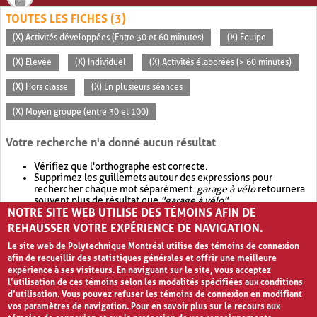
TOUTES LES FICHES (3)
(X) Activités développées (Entre 30 et 60 minutes)
(X) Équipe
(X) Élevée
(X) Individuel
(X) Activités élaborées (> 60 minutes)
(X) Hors classe
(X) En plusieurs séances
(X) Moyen groupe (entre 30 et 100)
Votre recherche n'a donné aucun résultat
Vérifiez que l'orthographe est correcte.
Supprimez les guillemets autour des expressions pour
rechercher chaque mot séparément.
garage à vélo
retournera
souvent plus de résultat que
"garage à vélo"
.
NOTRE SITE WEB UTILISE DES TÉMOINS AFIN DE
Envisagez d'élargir votre recherche avec
OR
.
garage OR vélo
retournera souvent plus de résultat que
garage à vélo
.
REHAUSSER VOTRE EXPÉRIENCE DE NAVIGATION.
Le site web de Polytechnique Montréal utilise des témoins de connexion
afin de recueillir des statistiques générales et offrir une meilleure
expérience à ses visiteurs. En naviguant sur le site, vous acceptez
l’utilisation de ces témoins selon les modalités spécifiées aux conditions
d’utilisation. Vous pouvez refuser les témoins de connexion en modifiant
vos paramètres de navigation. Pour en savoir plus sur le recours aux