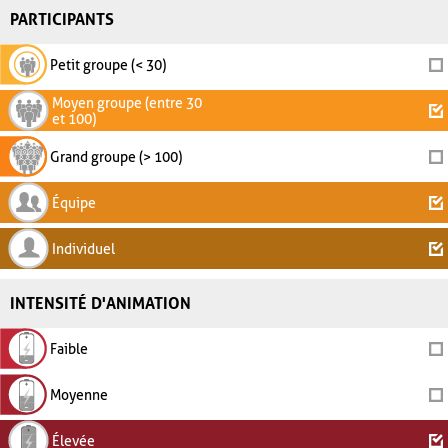
PARTICIPANTS
Petit groupe (< 30)
Moyen groupe (entre 30
et 100)
Grand groupe (> 100)
Équipe
Individuel
INTENSITÉ D'ANIMATION
Faible
Moyenne
Élevée