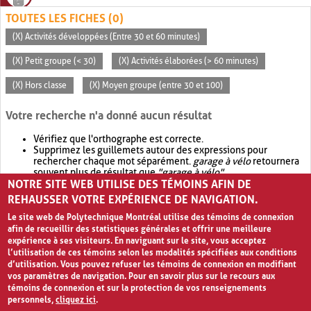
TOUTES LES FICHES (0)
(X) Activités développées (Entre 30 et 60 minutes)
(X) Petit groupe (< 30)
(X) Activités élaborées (> 60 minutes)
(X) Hors classe
(X) Moyen groupe (entre 30 et 100)
Votre recherche n'a donné aucun résultat
Vérifiez que l'orthographe est correcte.
Supprimez les guillemets autour des expressions pour
rechercher chaque mot séparément.
garage à vélo
retournera
souvent plus de résultat que
"garage à vélo"
.
NOTRE SITE WEB UTILISE DES TÉMOINS AFIN DE
Envisagez d'élargir votre recherche avec
OR
.
garage OR vélo
retournera souvent plus de résultat que
garage à vélo
.
REHAUSSER VOTRE EXPÉRIENCE DE NAVIGATION.
Le site web de Polytechnique Montréal utilise des témoins de connexion
afin de recueillir des statistiques générales et offrir une meilleure
expérience à ses visiteurs. En naviguant sur le site, vous acceptez
l’utilisation de ces témoins selon les modalités spécifiées aux conditions
d’utilisation. Vous pouvez refuser les témoins de connexion en modifiant
vos paramètres de navigation. Pour en savoir plus sur le recours aux
témoins de connexion et sur la protection de vos renseignements
personnels,
cliquez ici
.
Avis de confidentialité et conditions d’utilisation