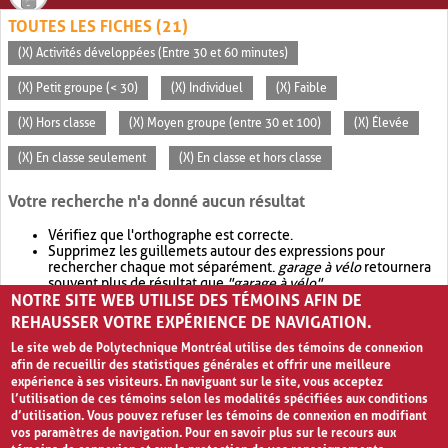
TOUTES LES FICHES (21)
(X) Activités développées (Entre 30 et 60 minutes)
(X) Petit groupe (< 30)
(X) Individuel
(X) Faible
(X) Hors classe
(X) Moyen groupe (entre 30 et 100)
(X) Élevée
(X) En classe seulement
(X) En classe et hors classe
Votre recherche n'a donné aucun résultat
Vérifiez que l'orthographe est correcte.
Supprimez les guillemets autour des expressions pour
rechercher chaque mot séparément.
garage à vélo
retournera
souvent plus de résultat que
"garage à vélo"
.
NOTRE SITE WEB UTILISE DES TÉMOINS AFIN DE
Envisagez d'élargir votre recherche avec
OR
.
garage OR vélo
retournera souvent plus de résultat que
garage à vélo
.
REHAUSSER VOTRE EXPÉRIENCE DE NAVIGATION.
Le site web de Polytechnique Montréal utilise des témoins de connexion
afin de recueillir des statistiques générales et offrir une meilleure
expérience à ses visiteurs. En naviguant sur le site, vous acceptez
l’utilisation de ces témoins selon les modalités spécifiées aux conditions
d’utilisation. Vous pouvez refuser les témoins de connexion en modifiant
vos paramètres de navigation. Pour en savoir plus sur le recours aux