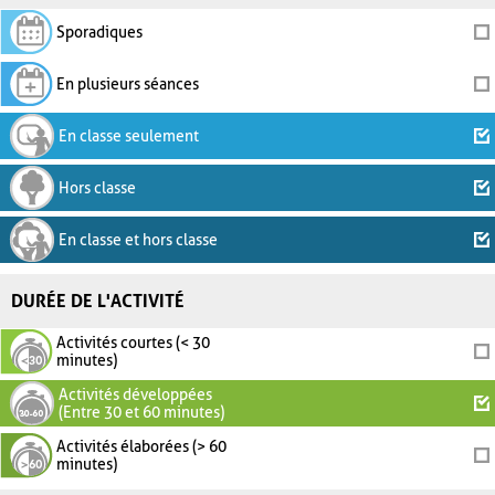
Sporadiques
En plusieurs séances
En classe seulement
Hors classe
En classe et hors classe
DURÉE DE L'ACTIVITÉ
Activités courtes (< 30
minutes)
Activités développées
(Entre 30 et 60 minutes)
Activités élaborées (> 60
minutes)