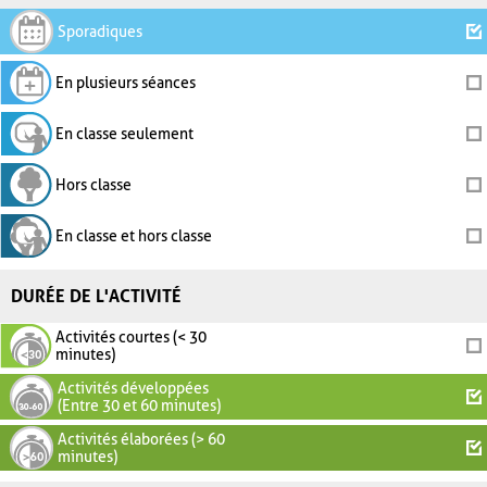
Sporadiques
En plusieurs séances
En classe seulement
Hors classe
En classe et hors classe
DURÉE DE L'ACTIVITÉ
Activités courtes (< 30
minutes)
Activités développées
(Entre 30 et 60 minutes)
Activités élaborées (> 60
minutes)