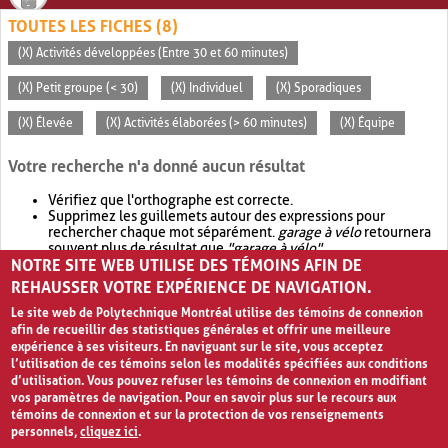
TOUTES LES FICHES (8)
(X) Activités développées (Entre 30 et 60 minutes)
(X) Petit groupe (< 30)
(X) Individuel
(X) Sporadiques
(X) Élevée
(X) Activités élaborées (> 60 minutes)
(X) Équipe
Votre recherche n'a donné aucun résultat
Vérifiez que l'orthographe est correcte.
Supprimez les guillemets autour des expressions pour
rechercher chaque mot séparément.
garage à vélo
retournera
souvent plus de résultat que
"garage à vélo"
.
NOTRE SITE WEB UTILISE DES TÉMOINS AFIN DE
Envisagez d'élargir votre recherche avec
OR
.
garage OR vélo
retournera souvent plus de résultat que
garage à vélo
.
REHAUSSER VOTRE EXPÉRIENCE DE NAVIGATION.
Le site web de Polytechnique Montréal utilise des témoins de connexion
afin de recueillir des statistiques générales et offrir une meilleure
expérience à ses visiteurs. En naviguant sur le site, vous acceptez
l’utilisation de ces témoins selon les modalités spécifiées aux conditions
d’utilisation. Vous pouvez refuser les témoins de connexion en modifiant
vos paramètres de navigation. Pour en savoir plus sur le recours aux
témoins de connexion et sur la protection de vos renseignements
personnels,
cliquez ici
.
Avis de confidentialité et conditions d’utilisation