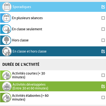
Sporadiques
En plusieurs séances
En classe seulement
Hors classe
En classe et hors classe
DURÉE DE L'ACTIVITÉ
Activités courtes (< 30
minutes)
Activités développées
(Entre 30 et 60 minutes)
Activités élaborées (> 60
minutes)