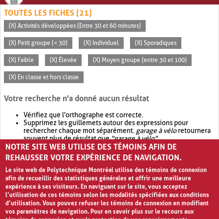
TOUTES LES FICHES (21)
(X) Activités développées (Entre 30 et 60 minutes)
(X) Petit groupe (< 30)
(X) Individuel
(X) Sporadiques
(X) Faible
(X) Élevée
(X) Moyen groupe (entre 30 et 100)
(X) En classe et hors classe
Votre recherche n'a donné aucun résultat
Vérifiez que l'orthographe est correcte.
Supprimez les guillemets autour des expressions pour
rechercher chaque mot séparément.
garage à vélo
retournera
souvent plus de résultat que
"garage à vélo"
.
NOTRE SITE WEB UTILISE DES TÉMOINS AFIN DE
Envisagez d'élargir votre recherche avec
OR
.
garage OR vélo
retournera souvent plus de résultat que
garage à vélo
.
REHAUSSER VOTRE EXPÉRIENCE DE NAVIGATION.
Le site web de Polytechnique Montréal utilise des témoins de connexion
afin de recueillir des statistiques générales et offrir une meilleure
expérience à ses visiteurs. En naviguant sur le site, vous acceptez
l’utilisation de ces témoins selon les modalités spécifiées aux conditions
d’utilisation. Vous pouvez refuser les témoins de connexion en modifiant
vos paramètres de navigation. Pour en savoir plus sur le recours aux