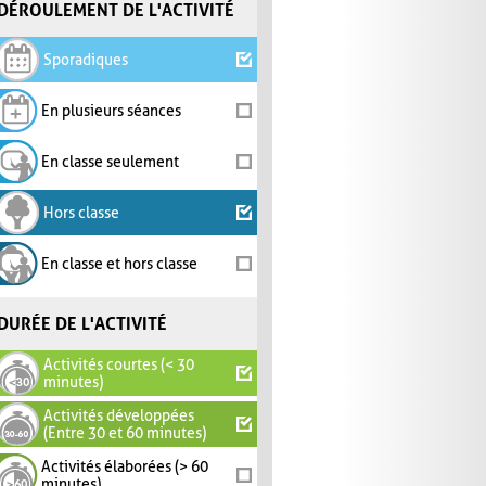
DÉROULEMENT DE L'ACTIVITÉ
Sporadiques
En plusieurs séances
En classe seulement
Hors classe
En classe et hors classe
DURÉE DE L'ACTIVITÉ
Activités courtes (< 30
minutes)
Activités développées
(Entre 30 et 60 minutes)
Activités élaborées (> 60
minutes)