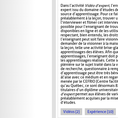
Dans l’activité
Vidéo d’expert
, l’e
expert issu du domaine d’études de
source d’apprentissage. Pour ce fair
préalablement à la leçon, trouver u
l’interviewer et filmer cet intervie
possible pour l’enseignant de trou
disponibles en ligne et de les utilis
respectant, bien entendu, les droits 
l’enseignant peut soit faire visionn
demander de la visionner à la maiso
la leçon, telle une activité brise-g
apprentissages des élèves. Afin qu
apprentissages, l’enseignant doit p
les apprentissages réalisés. Cette 
plénière sur le sujet traité dans la 
de recherche, questionnaire à rempl
d’apprentissage peut être très béné
à l’aise avec ce médium et en reg
menée par le CEFRIO (Centre facilit
qu’au Québec, ce sont désormais 8
titulaires d’un diplôme universitai
d’expert
permet aux élèves de varie
préalablement acquises par la mis
d’études.
Vidéos (2)
Expérience (10)