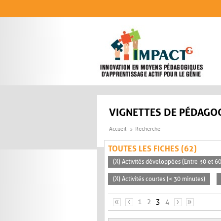
Aller au contenu principal
VIGNETTES DE PÉDAGOG
Accueil
Recherche
TOUTES LES FICHES (62)
(X) Activités développées (Entre 30 et 6
(X) Activités courtes (< 30 minutes)
PAGES
«
‹
1
2
3
4
›
»