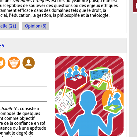
que des
Dilemmes éthiques
est très polyvalente puisqu’elle est
 susceptibles de soulever des questions ou des enjeux éthiques.
amment efficace dans des domaines tels que le droit, la
cial, l’éducation, la gestion, la philosophie et la théologie.
elle (31)
Opinion (8)
ÉS
 habiletés
consiste à
 composé de quelques
ont comme objectif
e de la confiance en soi
étence ou à une aptitude
onnaît le degré de