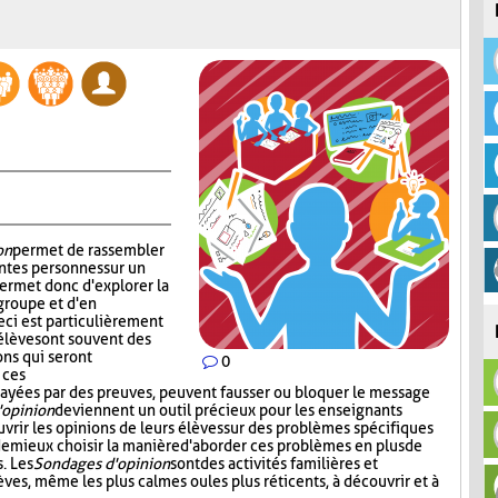
on
permet de rassembler
ntes personnes sur un
permet donc d'explorer la
groupe et d'en
ci est particulièrement
 élèves ont souvent des
ons qui seront
0
 ces
 étayées par des preuves, peuvent fausser ou bloquer le message
'opinion
deviennent un outil précieux pour les enseignants
vrir les opinions de leurs élèves sur des problèmes spécifiques
 de mieux choisir la manière d'aborder ces problèmes en plus de
. Les
Sondages d'opinion
sont des activités familières et
èves, même les plus calmes ou les plus réticents, à découvrir et à