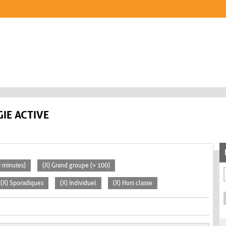
IE ACTIVE
0 minutes)
(X) Grand groupe (> 100)
(X) Sporadiques
(X) Individuel
(X) Hors classe