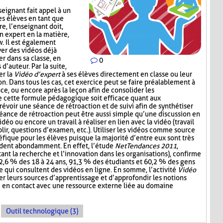
nseignant fait appel à un
s élèves en tant que
e, l’enseignant doit,
n expert en la matière,
w. Il est également
ver des vidéos déjà
er dans sa classe, en
0
d’auteur. Par la suite,
er la
Vidéo d’expert
à ses élèves directement en classe ou leur
n. Dans tous les cas, cet exercice peut se faire préalablement à
lace, ou encore après la leçon afin de consolider les
e cette formule pédagogique soit efficace quant aux
révoir une séance de rétroaction et de suivi afin de synthétiser
séance de rétroaction peut être aussi simple qu’une discussion en
vidéo ou encore un travail à réaliser en lien avec la vidéo (travail
ir, questions d’examen, etc.). Utiliser les vidéos comme source
fique pour les élèves puisque la majorité d’entre eux sont très
ardent abondamment. En effet, l’étude
NetTendances 2011
,
ant la recherche et l’innovation dans les organisations), confirme
2,6 % des 18 à 24 ans, 91,3 % des étudiants et 60,2 % des gens
re qui consultent des vidéos en ligne. En somme, l’activité
Vidéo
r leurs sources d’apprentissage et d’approfondir les notions
e en contact avec une ressource externe liée au domaine
Outil technologique (3)