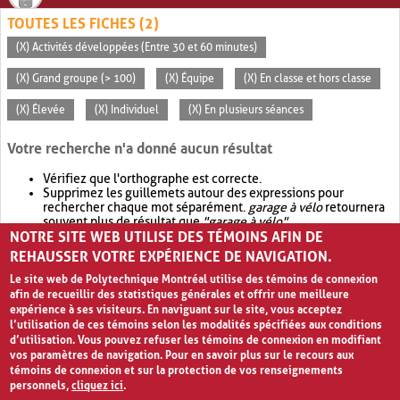
TOUTES LES FICHES (2)
(X) Activités développées (Entre 30 et 60 minutes)
(X) Grand groupe (> 100)
(X) Équipe
(X) En classe et hors classe
(X) Élevée
(X) Individuel
(X) En plusieurs séances
Votre recherche n'a donné aucun résultat
Vérifiez que l'orthographe est correcte.
Supprimez les guillemets autour des expressions pour
rechercher chaque mot séparément.
garage à vélo
retournera
souvent plus de résultat que
"garage à vélo"
.
NOTRE SITE WEB UTILISE DES TÉMOINS AFIN DE
Envisagez d'élargir votre recherche avec
OR
.
garage OR vélo
retournera souvent plus de résultat que
garage à vélo
.
REHAUSSER VOTRE EXPÉRIENCE DE NAVIGATION.
Le site web de Polytechnique Montréal utilise des témoins de connexion
afin de recueillir des statistiques générales et offrir une meilleure
expérience à ses visiteurs. En naviguant sur le site, vous acceptez
l’utilisation de ces témoins selon les modalités spécifiées aux conditions
d’utilisation. Vous pouvez refuser les témoins de connexion en modifiant
vos paramètres de navigation. Pour en savoir plus sur le recours aux
témoins de connexion et sur la protection de vos renseignements
personnels,
cliquez ici
.
Avis de confidentialité et conditions d’utilisation