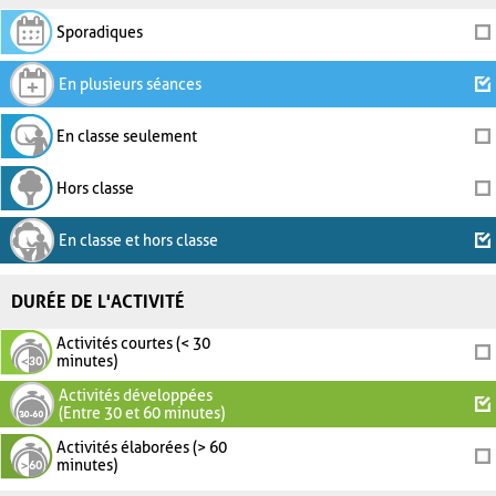
Sporadiques
En plusieurs séances
En classe seulement
Hors classe
En classe et hors classe
DURÉE DE L'ACTIVITÉ
Activités courtes (< 30
minutes)
Activités développées
(Entre 30 et 60 minutes)
Activités élaborées (> 60
minutes)