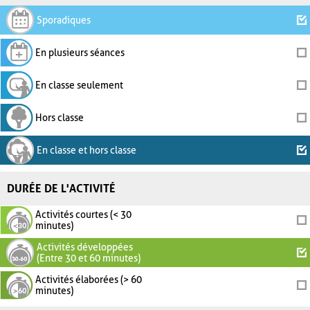
Sporadiques
En plusieurs séances
En classe seulement
Hors classe
En classe et hors classe
DURÉE DE L'ACTIVITÉ
Activités courtes (< 30
minutes)
Activités développées
(Entre 30 et 60 minutes)
Activités élaborées (> 60
minutes)