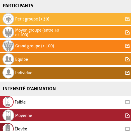
PARTICIPANTS
Petit groupe (< 30)
Moyen groupe (entre 30
et 100)
Grand groupe (> 100)
Équipe
Individuel
INTENSITÉ D'ANIMATION
Faible
Moyenne
Élevée