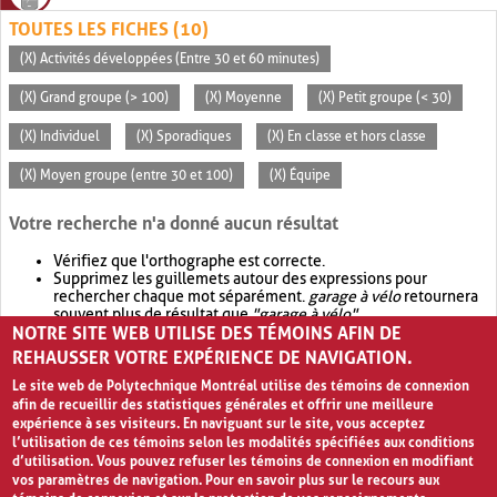
TOUTES LES FICHES (10)
(X) Activités développées (Entre 30 et 60 minutes)
(X) Grand groupe (> 100)
(X) Moyenne
(X) Petit groupe (< 30)
(X) Individuel
(X) Sporadiques
(X) En classe et hors classe
(X) Moyen groupe (entre 30 et 100)
(X) Équipe
Votre recherche n'a donné aucun résultat
Vérifiez que l'orthographe est correcte.
Supprimez les guillemets autour des expressions pour
rechercher chaque mot séparément.
garage à vélo
retournera
souvent plus de résultat que
"garage à vélo"
.
NOTRE SITE WEB UTILISE DES TÉMOINS AFIN DE
Envisagez d'élargir votre recherche avec
OR
.
garage OR vélo
retournera souvent plus de résultat que
garage à vélo
.
REHAUSSER VOTRE EXPÉRIENCE DE NAVIGATION.
Le site web de Polytechnique Montréal utilise des témoins de connexion
afin de recueillir des statistiques générales et offrir une meilleure
expérience à ses visiteurs. En naviguant sur le site, vous acceptez
l’utilisation de ces témoins selon les modalités spécifiées aux conditions
d’utilisation. Vous pouvez refuser les témoins de connexion en modifiant
vos paramètres de navigation. Pour en savoir plus sur le recours aux