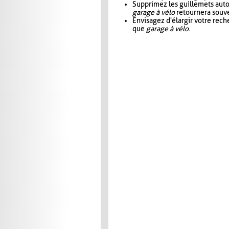
Supprimez les guillemets aut
garage à vélo
retournera souve
Envisagez d'élargir votre rec
que
garage à vélo
.