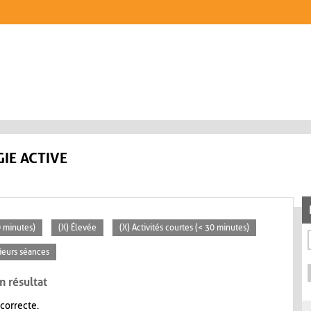
IE ACTIVE
0 minutes)
(X) Élevée
(X) Activités courtes (< 30 minutes)
sieurs séances
n résultat
 correcte.