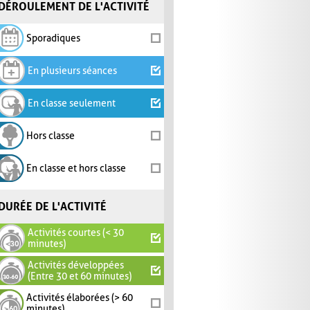
DÉROULEMENT DE L'ACTIVITÉ
Sporadiques
En plusieurs séances
En classe seulement
Hors classe
En classe et hors classe
DURÉE DE L'ACTIVITÉ
Activités courtes (< 30
minutes)
Activités développées
(Entre 30 et 60 minutes)
Activités élaborées (> 60
minutes)