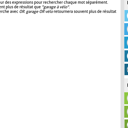
our des expressions pour rechercher chaque mot séparément.
nt plus de résultat que
"garage à vélo"
.
herche avec
OR
.
garage OR vélo
retournera souvent plus de résultat