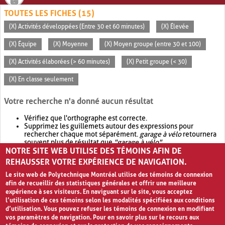
TOUTES LES FICHES (15)
(X) Activités développées (Entre 30 et 60 minutes)
(X) Élevée
(X) Équipe
(X) Moyenne
(X) Moyen groupe (entre 30 et 100)
(X) Activités élaborées (> 60 minutes)
(X) Petit groupe (< 30)
(X) En classe seulement
Votre recherche n'a donné aucun résultat
Vérifiez que l'orthographe est correcte.
Supprimez les guillemets autour des expressions pour
rechercher chaque mot séparément.
garage à vélo
retournera
souvent plus de résultat que
"garage à vélo"
.
NOTRE SITE WEB UTILISE DES TÉMOINS AFIN DE
Envisagez d'élargir votre recherche avec
OR
.
garage OR vélo
retournera souvent plus de résultat que
garage à vélo
.
REHAUSSER VOTRE EXPÉRIENCE DE NAVIGATION.
Le site web de Polytechnique Montréal utilise des témoins de connexion
afin de recueillir des statistiques générales et offrir une meilleure
expérience à ses visiteurs. En naviguant sur le site, vous acceptez
l’utilisation de ces témoins selon les modalités spécifiées aux conditions
d’utilisation. Vous pouvez refuser les témoins de connexion en modifiant
vos paramètres de navigation. Pour en savoir plus sur le recours aux