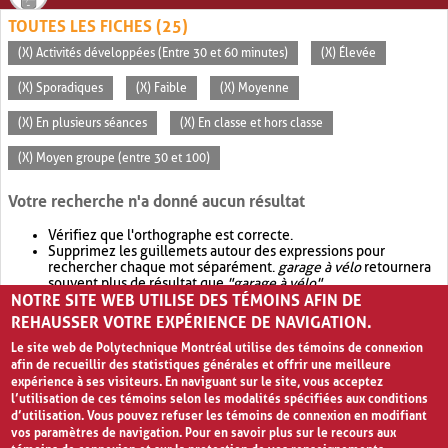
TOUTES LES FICHES (25)
(X) Activités développées (Entre 30 et 60 minutes)
(X) Élevée
(X) Sporadiques
(X) Faible
(X) Moyenne
(X) En plusieurs séances
(X) En classe et hors classe
(X) Moyen groupe (entre 30 et 100)
Votre recherche n'a donné aucun résultat
Vérifiez que l'orthographe est correcte.
Supprimez les guillemets autour des expressions pour
rechercher chaque mot séparément.
garage à vélo
retournera
souvent plus de résultat que
"garage à vélo"
.
NOTRE SITE WEB UTILISE DES TÉMOINS AFIN DE
Envisagez d'élargir votre recherche avec
OR
.
garage OR vélo
retournera souvent plus de résultat que
garage à vélo
.
REHAUSSER VOTRE EXPÉRIENCE DE NAVIGATION.
Le site web de Polytechnique Montréal utilise des témoins de connexion
afin de recueillir des statistiques générales et offrir une meilleure
expérience à ses visiteurs. En naviguant sur le site, vous acceptez
l’utilisation de ces témoins selon les modalités spécifiées aux conditions
d’utilisation. Vous pouvez refuser les témoins de connexion en modifiant
vos paramètres de navigation. Pour en savoir plus sur le recours aux