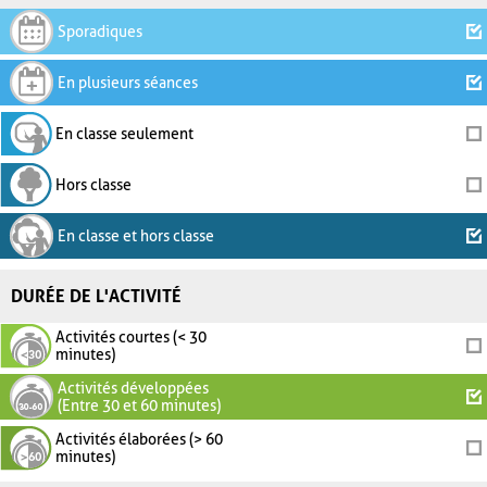
Sporadiques
En plusieurs séances
En classe seulement
Hors classe
En classe et hors classe
DURÉE DE L'ACTIVITÉ
Activités courtes (< 30
minutes)
Activités développées
(Entre 30 et 60 minutes)
Activités élaborées (> 60
minutes)