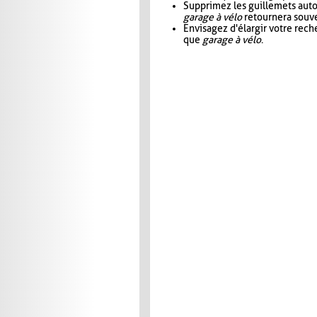
Supprimez les guillemets aut
garage à vélo
retournera souve
Envisagez d'élargir votre rec
que
garage à vélo
.