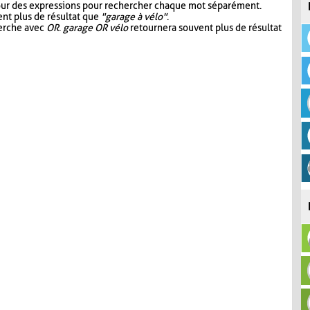
our des expressions pour rechercher chaque mot séparément.
nt plus de résultat que
"garage à vélo"
.
herche avec
OR
.
garage OR vélo
retournera souvent plus de résultat