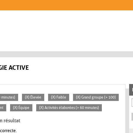
IE ACTIVE
0 minutes)
(X) Élevée
(X) Faible
(X) Grand groupe (> 100)
nt
(X) Équipe
(X) Activités élaborées (> 60 minutes)
n résultat
 correcte.