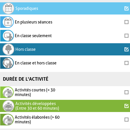
Sporadiques
En plusieurs séances
En classe seulement
Hors classe
En classe et hors classe
DURÉE DE L'ACTIVITÉ
Activités courtes (< 30
minutes)
Activités développées
(Entre 30 et 60 minutes)
Activités élaborées (> 60
minutes)