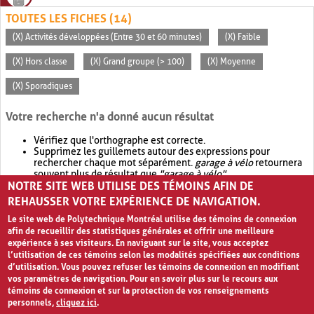
TOUTES LES FICHES (14)
(X) Activités développées (Entre 30 et 60 minutes)
(X) Faible
(X) Hors classe
(X) Grand groupe (> 100)
(X) Moyenne
(X) Sporadiques
Votre recherche n'a donné aucun résultat
Vérifiez que l'orthographe est correcte.
Supprimez les guillemets autour des expressions pour
rechercher chaque mot séparément.
garage à vélo
retournera
souvent plus de résultat que
"garage à vélo"
.
NOTRE SITE WEB UTILISE DES TÉMOINS AFIN DE
Envisagez d'élargir votre recherche avec
OR
.
garage OR vélo
retournera souvent plus de résultat que
garage à vélo
.
REHAUSSER VOTRE EXPÉRIENCE DE NAVIGATION.
Le site web de Polytechnique Montréal utilise des témoins de connexion
afin de recueillir des statistiques générales et offrir une meilleure
expérience à ses visiteurs. En naviguant sur le site, vous acceptez
l’utilisation de ces témoins selon les modalités spécifiées aux conditions
d’utilisation. Vous pouvez refuser les témoins de connexion en modifiant
vos paramètres de navigation. Pour en savoir plus sur le recours aux
témoins de connexion et sur la protection de vos renseignements
personnels,
cliquez ici
.
Avis de confidentialité et conditions d’utilisation