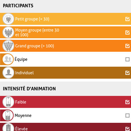
PARTICIPANTS
Petit groupe (< 30)
Moyen groupe (entre 30
et 100)
Grand groupe (> 100)
Équipe
Individuel
INTENSITÉ D'ANIMATION
Faible
Moyenne
Élevée