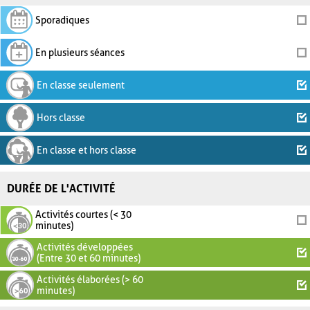
Sporadiques
En plusieurs séances
En classe seulement
Hors classe
En classe et hors classe
DURÉE DE L'ACTIVITÉ
Activités courtes (< 30
minutes)
Activités développées
(Entre 30 et 60 minutes)
Activités élaborées (> 60
minutes)