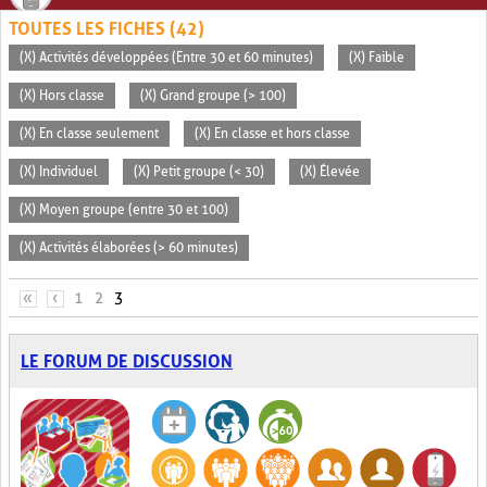
TOUTES LES FICHES (42)
(X) Activités développées (Entre 30 et 60 minutes)
(X) Faible
(X) Hors classe
(X) Grand groupe (> 100)
(X) En classe seulement
(X) En classe et hors classe
(X) Individuel
(X) Petit groupe (< 30)
(X) Élevée
(X) Moyen groupe (entre 30 et 100)
(X) Activités élaborées (> 60 minutes)
PAGES
«
‹
1
2
3
LE FORUM DE DISCUSSION