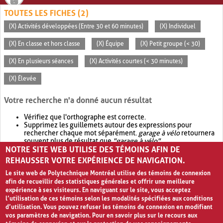
TOUTES LES FICHES (2)
(X) Activités développées (Entre 30 et 60 minutes)
(X) Individuel
(X) En classe et hors classe
(X) Équipe
(X) Petit groupe (< 30)
(X) En plusieurs séances
(X) Activités courtes (< 30 minutes)
(X) Élevée
Votre recherche n'a donné aucun résultat
Vérifiez que l'orthographe est correcte.
Supprimez les guillemets autour des expressions pour
rechercher chaque mot séparément.
garage à vélo
retournera
souvent plus de résultat que
"garage à vélo"
.
NOTRE SITE WEB UTILISE DES TÉMOINS AFIN DE
Envisagez d'élargir votre recherche avec
OR
.
garage OR vélo
retournera souvent plus de résultat que
garage à vélo
.
REHAUSSER VOTRE EXPÉRIENCE DE NAVIGATION.
Le site web de Polytechnique Montréal utilise des témoins de connexion
afin de recueillir des statistiques générales et offrir une meilleure
expérience à ses visiteurs. En naviguant sur le site, vous acceptez
l’utilisation de ces témoins selon les modalités spécifiées aux conditions
d’utilisation. Vous pouvez refuser les témoins de connexion en modifiant
vos paramètres de navigation. Pour en savoir plus sur le recours aux