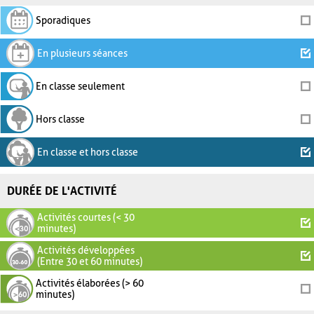
Sporadiques
En plusieurs séances
En classe seulement
Hors classe
En classe et hors classe
DURÉE DE L'ACTIVITÉ
Activités courtes (< 30
minutes)
Activités développées
(Entre 30 et 60 minutes)
Activités élaborées (> 60
minutes)