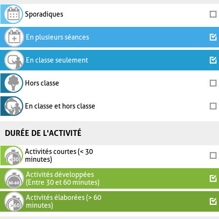
Sporadiques
En plusieurs séances
En classe seulement
Hors classe
En classe et hors classe
DURÉE DE L'ACTIVITÉ
Activités courtes (< 30
minutes)
Activités développées
(Entre 30 et 60 minutes)
Activités élaborées (> 60
minutes)