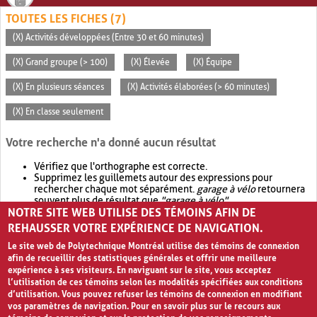
TOUTES LES FICHES (7)
(X) Activités développées (Entre 30 et 60 minutes)
(X) Grand groupe (> 100)
(X) Élevée
(X) Équipe
(X) En plusieurs séances
(X) Activités élaborées (> 60 minutes)
(X) En classe seulement
Votre recherche n'a donné aucun résultat
Vérifiez que l'orthographe est correcte.
Supprimez les guillemets autour des expressions pour
rechercher chaque mot séparément.
garage à vélo
retournera
souvent plus de résultat que
"garage à vélo"
.
NOTRE SITE WEB UTILISE DES TÉMOINS AFIN DE
Envisagez d'élargir votre recherche avec
OR
.
garage OR vélo
retournera souvent plus de résultat que
garage à vélo
.
REHAUSSER VOTRE EXPÉRIENCE DE NAVIGATION.
Le site web de Polytechnique Montréal utilise des témoins de connexion
afin de recueillir des statistiques générales et offrir une meilleure
expérience à ses visiteurs. En naviguant sur le site, vous acceptez
l’utilisation de ces témoins selon les modalités spécifiées aux conditions
d’utilisation. Vous pouvez refuser les témoins de connexion en modifiant
vos paramètres de navigation. Pour en savoir plus sur le recours aux