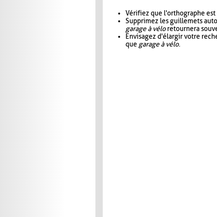
Vérifiez que l'orthographe est
Supprimez les guillemets aut
garage à vélo
retournera souve
Envisagez d'élargir votre rec
que
garage à vélo
.