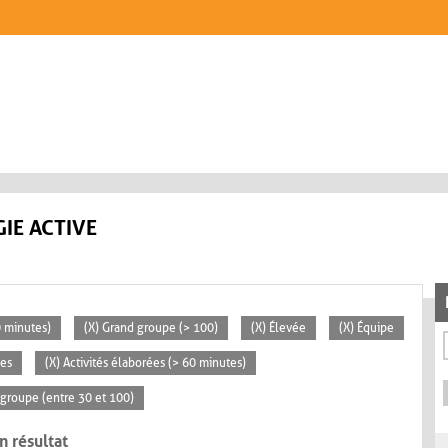
IE ACTIVE
0 minutes)
(X) Grand groupe (> 100)
(X) Élevée
(X) Équipe
ces
(X) Activités élaborées (> 60 minutes)
groupe (entre 30 et 100)
n résultat