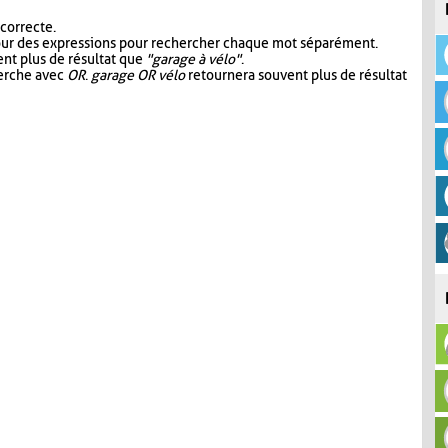
 correcte.
our des expressions pour rechercher chaque mot séparément.
nt plus de résultat que
"garage à vélo"
.
herche avec
OR
.
garage OR vélo
retournera souvent plus de résultat