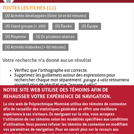
TOUTES LES FICHES (12)
(X) Activités développées (Entre 30 et 60 minutes)
(X) Grand groupe (> 100)
(X) Élevée
(X) Équipe
(X) Moyenne
(X) En plusieurs séances
(X) Activités élaborées (> 60 minutes)
Votre recherche n'a donné aucun résultat
Vérifiez que l'orthographe est correcte.
Supprimez les guillemets autour des expressions pour
rechercher chaque mot séparément.
garage à vélo
retournera
souvent plus de résultat que
"garage à vélo"
.
NOTRE SITE WEB UTILISE DES TÉMOINS AFIN DE
Envisagez d'élargir votre recherche avec
OR
.
garage OR vélo
retournera souvent plus de résultat que
garage à vélo
.
REHAUSSER VOTRE EXPÉRIENCE DE NAVIGATION.
Le site web de Polytechnique Montréal utilise des témoins de connexion
afin de recueillir des statistiques générales et offrir une meilleure
expérience à ses visiteurs. En naviguant sur le site, vous acceptez
l’utilisation de ces témoins selon les modalités spécifiées aux conditions
d’utilisation. Vous pouvez refuser les témoins de connexion en modifiant
vos paramètres de navigation. Pour en savoir plus sur le recours aux