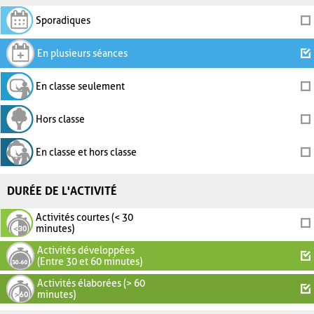
Sporadiques
En plusieurs séances
En classe seulement
Hors classe
En classe et hors classe
DURÉE DE L'ACTIVITÉ
Activités courtes (< 30
minutes)
Activités développées
(Entre 30 et 60 minutes)
Activités élaborées (> 60
minutes)