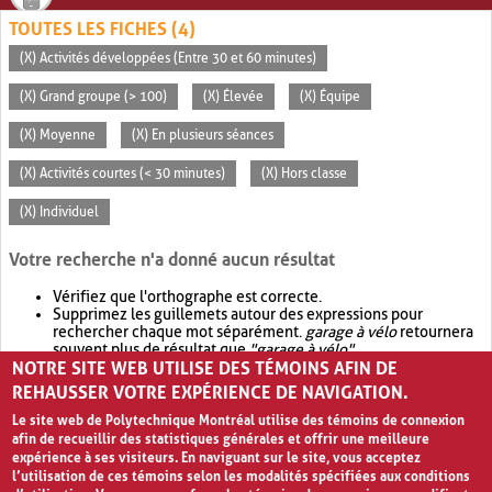
TOUTES LES FICHES (4)
(X) Activités développées (Entre 30 et 60 minutes)
(X) Grand groupe (> 100)
(X) Élevée
(X) Équipe
(X) Moyenne
(X) En plusieurs séances
(X) Activités courtes (< 30 minutes)
(X) Hors classe
(X) Individuel
Votre recherche n'a donné aucun résultat
Vérifiez que l'orthographe est correcte.
Supprimez les guillemets autour des expressions pour
rechercher chaque mot séparément.
garage à vélo
retournera
souvent plus de résultat que
"garage à vélo"
.
NOTRE SITE WEB UTILISE DES TÉMOINS AFIN DE
Envisagez d'élargir votre recherche avec
OR
.
garage OR vélo
retournera souvent plus de résultat que
garage à vélo
.
REHAUSSER VOTRE EXPÉRIENCE DE NAVIGATION.
Le site web de Polytechnique Montréal utilise des témoins de connexion
afin de recueillir des statistiques générales et offrir une meilleure
expérience à ses visiteurs. En naviguant sur le site, vous acceptez
l’utilisation de ces témoins selon les modalités spécifiées aux conditions