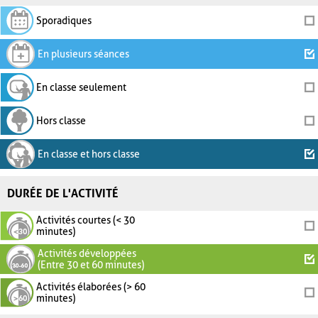
Sporadiques
En plusieurs séances
En classe seulement
Hors classe
En classe et hors classe
DURÉE DE L'ACTIVITÉ
Activités courtes (< 30
minutes)
Activités développées
(Entre 30 et 60 minutes)
Activités élaborées (> 60
minutes)