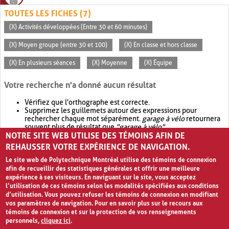
TOUTES LES FICHES (7)
(X) Activités développées (Entre 30 et 60 minutes)
(X) Moyen groupe (entre 30 et 100)
(X) En classe et hors classe
(X) En plusieurs séances
(X) Moyenne
(X) Équipe
Votre recherche n'a donné aucun résultat
Vérifiez que l'orthographe est correcte.
Supprimez les guillemets autour des expressions pour
rechercher chaque mot séparément.
garage à vélo
retournera
souvent plus de résultat que
"garage à vélo"
.
NOTRE SITE WEB UTILISE DES TÉMOINS AFIN DE
Envisagez d'élargir votre recherche avec
OR
.
garage OR vélo
retournera souvent plus de résultat que
garage à vélo
.
REHAUSSER VOTRE EXPÉRIENCE DE NAVIGATION.
Le site web de Polytechnique Montréal utilise des témoins de connexion
afin de recueillir des statistiques générales et offrir une meilleure
expérience à ses visiteurs. En naviguant sur le site, vous acceptez
l’utilisation de ces témoins selon les modalités spécifiées aux conditions
d’utilisation. Vous pouvez refuser les témoins de connexion en modifiant
vos paramètres de navigation. Pour en savoir plus sur le recours aux
témoins de connexion et sur la protection de vos renseignements
personnels,
cliquez ici
.
Avis de confidentialité et conditions d’utilisation