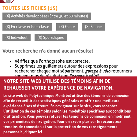
TOUTES LES FICHES (15)
(X) Activités développées (Entre 30 et 60 minutes)
(X) En classe et hors classe
(X) Faible
(X) Équipe
(X) Individuel
(X) Sporadiques
Votre recherche n'a donné aucun résultat
Vérifiez que l'orthographe est correcte.
Supprimez les guillemets autour des expressions pour
rechercher chaque mot séparément.
garage à vélo
retournera
souvent plus de résultat que
"garage à vélo"
.
NOTRE SITE WEB UTILISE DES TÉMOINS AFIN DE
Envisagez d'élargir votre recherche avec
OR
.
garage OR vélo
retournera souvent plus de résultat que
garage à vélo
.
REHAUSSER VOTRE EXPÉRIENCE DE NAVIGATION.
Le site web de Polytechnique Montréal utilise des témoins de connexion
afin de recueillir des statistiques générales et offrir une meilleure
expérience à ses visiteurs. En naviguant sur le site, vous acceptez
l’utilisation de ces témoins selon les modalités spécifiées aux conditions
d’utilisation. Vous pouvez refuser les témoins de connexion en modifiant
vos paramètres de navigation. Pour en savoir plus sur le recours aux
témoins de connexion et sur la protection de vos renseignements
personnels,
cliquez ici
.
Avis de confidentialité et conditions d’utilisation