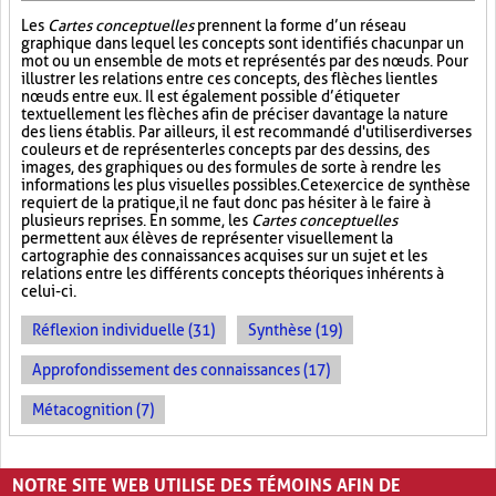
Les
Cartes conceptuelles
prennent la forme d’un réseau
graphique dans lequel les concepts sont identifiés chacun par un
mot ou un ensemble de mots et représentés par des nœuds. Pour
illustrer les relations entre ces concepts, des flèches lient les
nœuds entre eux. Il est également possible d’étiqueter
textuellement les flèches afin de préciser davantage la nature
des liens établis. Par ailleurs, il est recommandé d'utiliser diverses
couleurs et de représenter les concepts par des dessins, des
images, des graphiques ou des formules de sorte à rendre les
informations les plus visuelles possibles. Cet exercice de synthèse
requiert de la pratique, il ne faut donc pas hésiter à le faire à
plusieurs reprises. En somme, les
Cartes conceptuelles
permettent aux élèves de représenter visuellement la
cartographie des connaissances acquises sur un sujet et les
relations entre les différents concepts théoriques inhérents à
celui-ci.
Réflexion individuelle (31)
Synthèse (19)
Approfondissement des connaissances (17)
Métacognition (7)
PAGES
NOTRE SITE WEB UTILISE DES TÉMOINS AFIN DE
«
‹
1
2
3