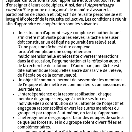
capitale, car tous sont là pour apprendre et tous ont pour tâche
d'enseigner à leurs coéquipiers. Ainsi, dans l'
Apprentissage
coopératif
, le groupe est organisé de manière à assurer la
participation de chacun et l'objectif de réussite personnelle est
intégré à l'objectif de la réussite collective. Les conditions à réunir
afin d'apprendre en coopération sont les suivantes :
Une situation d'apprentissage complexe et authentique :
afin d'être motivante pour les élèves, la tâche à réaliser
doit constituer un défi qui ne pourrait être relevé seul.
D'une part, une tâche est dite complexe
lorsqu'elle implique une compréhension
multidimensionnelle et nécessite diverses interactions
dans la discussion, l’argumentation et la réflexion autour
de la recherche de solutions. D'autre part, une tâche est
dite authentique lorsqu'elle s’ancre dans la vie de l’élève,
de l’école ou de la communauté.
Un objectif commun : permet de rassembler les membres
de l'équipe et de mettre en commun leurs connaissances et
leurs talents.
L'interdépendance et la responsabilisation : chaque
membre du groupe s’engage à mettre ses forces
individuelles à contribution dans l’atteinte de l’objectif et
engage sa responsabilité envers les autres membres du
groupe et par rapport à lui-même, en tant qu’apprenant.
L'hétérogénéité des groupes : bâtir des équipes de sorte à
ce que les forces au sein du groupe soient diversifiées et
complémentaires.
La communication : afin d'atteindre leur objectif commun,