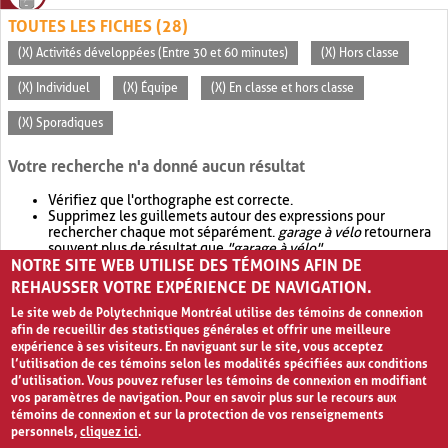
TOUTES LES FICHES (28)
(X) Activités développées (Entre 30 et 60 minutes)
(X) Hors classe
(X) Individuel
(X) Équipe
(X) En classe et hors classe
(X) Sporadiques
Votre recherche n'a donné aucun résultat
Vérifiez que l'orthographe est correcte.
Supprimez les guillemets autour des expressions pour
rechercher chaque mot séparément.
garage à vélo
retournera
souvent plus de résultat que
"garage à vélo"
.
NOTRE SITE WEB UTILISE DES TÉMOINS AFIN DE
Envisagez d'élargir votre recherche avec
OR
.
garage OR vélo
retournera souvent plus de résultat que
garage à vélo
.
REHAUSSER VOTRE EXPÉRIENCE DE NAVIGATION.
Le site web de Polytechnique Montréal utilise des témoins de connexion
afin de recueillir des statistiques générales et offrir une meilleure
expérience à ses visiteurs. En naviguant sur le site, vous acceptez
l’utilisation de ces témoins selon les modalités spécifiées aux conditions
d’utilisation. Vous pouvez refuser les témoins de connexion en modifiant
vos paramètres de navigation. Pour en savoir plus sur le recours aux
témoins de connexion et sur la protection de vos renseignements
personnels,
cliquez ici
.
Avis de confidentialité et conditions d’utilisation