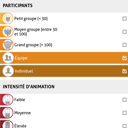
PARTICIPANTS
Petit groupe (< 30)
Moyen groupe (entre 30
et 100)
Grand groupe (> 100)
Équipe
Individuel
INTENSITÉ D'ANIMATION
Faible
Moyenne
Élevée