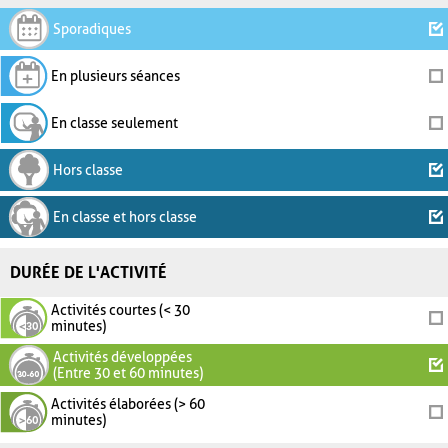
Sporadiques
En plusieurs séances
En classe seulement
Hors classe
En classe et hors classe
DURÉE DE L'ACTIVITÉ
Activités courtes (< 30
minutes)
Activités développées
(Entre 30 et 60 minutes)
Activités élaborées (> 60
minutes)