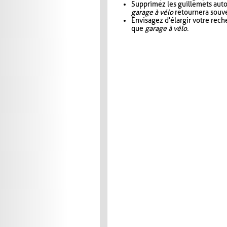
Supprimez les guillemets aut
garage à vélo
retournera souve
Envisagez d'élargir votre rec
que
garage à vélo
.