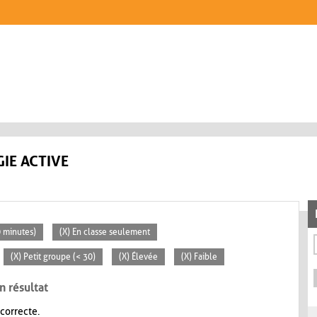
IE ACTIVE
0 minutes)
(X) En classe seulement
(X) Petit groupe (< 30)
(X) Élevée
(X) Faible
n résultat
 correcte.