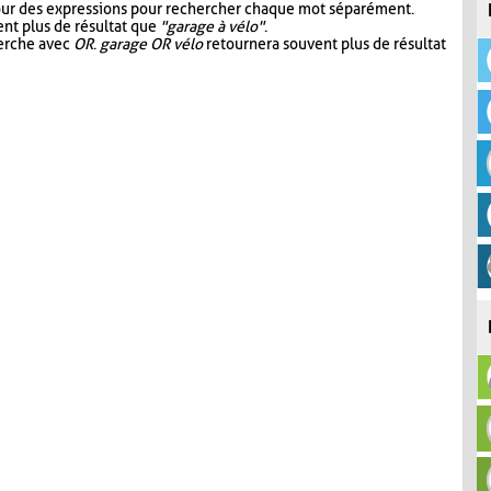
our des expressions pour rechercher chaque mot séparément.
nt plus de résultat que
"garage à vélo"
.
herche avec
OR
.
garage OR vélo
retournera souvent plus de résultat