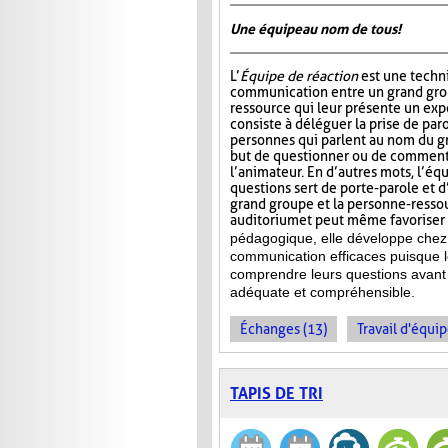
Une équipe au nom de tous!
L’
Équipe de réaction
est une techni
communication entre un grand gro
ressource qui leur présente un ex
consiste à déléguer la prise de par
personnes qui parlent au nom du gr
but de questionner ou de commente
l’animateur. En d’autres mots, l’éq
questions sert de porte-parole et d
grand groupe et la personne-ressour
auditorium et peut même favoriser l
pédagogique, elle développe chez 
communication efficaces puisque l
comprendre leurs questions avant 
adéquate et compréhensible.
Échanges (13)
Travail d'équip
TAPIS DE TRI