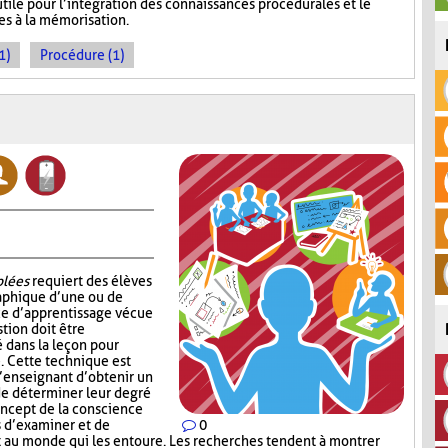
tile pour l’intégration des connaissances procédurales et le
es à la mémorisation.
1)
Procédure (1)
blées
requiert des élèves
aphique d’une ou de
ce d’apprentissage vécue
tion doit être
é dans la leçon pour
e. Cette technique est
l’enseignant d’obtenir un
 de déterminer leur degré
ncept de la conscience
s d’examiner et de
0
t au monde qui les entoure. Les recherches tendent à montrer