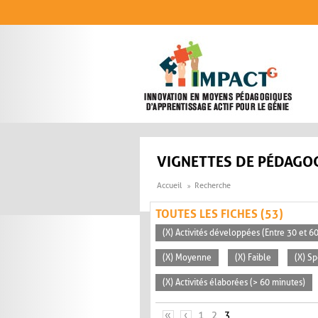
Aller au contenu principal
VIGNETTES DE PÉDAGOG
Accueil
Recherche
TOUTES LES FICHES (53)
(X) Activités développées (Entre 30 et 6
(X) Moyenne
(X) Faible
(X) S
(X) Activités élaborées (> 60 minutes)
PAGES
«
‹
1
2
3