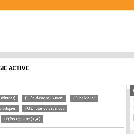
IE ACTIVE
0 minutes)
(X) En classe seulement
(X) Individuel
poradiques
(X) En plusieurs séances
(X) Petit groupe (< 30)