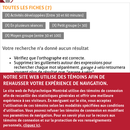
TOUTES LES FICHES (7)
(X) Activités développées (Entre 30 et 60 minutes)
(X) En plusieurs séances
(X) Petit groupe (< 30)
(X) Moyen groupe (entre 30 et 100)
Votre recherche n'a donné aucun résultat
Vérifiez que l'orthographe est correcte.
Supprimez les guillemets autour des expressions pour
rechercher chaque mot séparément.
garage à vélo
retournera
souvent plus de résultat que
"garage à vélo"
.
NOTRE SITE WEB UTILISE DES TÉMOINS AFIN DE
Envisagez d'élargir votre recherche avec
OR
.
garage OR vélo
retournera souvent plus de résultat que
garage à vélo
.
REHAUSSER VOTRE EXPÉRIENCE DE NAVIGATION.
Le site web de Polytechnique Montréal utilise des témoins de connexion
afin de recueillir des statistiques générales et offrir une meilleure
expérience à ses visiteurs. En naviguant sur le site, vous acceptez
l’utilisation de ces témoins selon les modalités spécifiées aux conditions
d’utilisation. Vous pouvez refuser les témoins de connexion en modifiant
vos paramètres de navigation. Pour en savoir plus sur le recours aux
témoins de connexion et sur la protection de vos renseignements
personnels,
cliquez ici
.
Avis de confidentialité et conditions d’utilisation