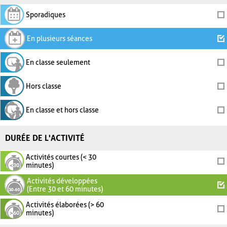
Sporadiques
En plusieurs séances
En classe seulement
Hors classe
En classe et hors classe
DURÉE DE L'ACTIVITÉ
Activités courtes (< 30
minutes)
Activités développées
(Entre 30 et 60 minutes)
Activités élaborées (> 60
minutes)