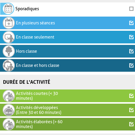
Sporadiques
En plusieurs séances
En classe seulement
Hors classe
En classe et hors classe
DURÉE DE L'ACTIVITÉ
Activités courtes (< 30
minutes)
Activités développées
(Entre 30 et 60 minutes)
Activités élaborées (> 60
minutes)