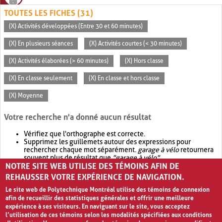
TOUTES LES FICHES (31)
(X) Activités développées (Entre 30 et 60 minutes)
(X) En plusieurs séances
(X) Activités courtes (< 30 minutes)
(X) Activités élaborées (> 60 minutes)
(X) Hors classe
(X) En classe seulement
(X) En classe et hors classe
(X) Moyenne
Votre recherche n'a donné aucun résultat
Vérifiez que l'orthographe est correcte.
Supprimez les guillemets autour des expressions pour
rechercher chaque mot séparément.
garage à vélo
retournera
souvent plus de résultat que
"garage à vélo"
.
NOTRE SITE WEB UTILISE DES TÉMOINS AFIN DE
Envisagez d'élargir votre recherche avec
OR
.
garage OR vélo
retournera souvent plus de résultat que
garage à vélo
.
REHAUSSER VOTRE EXPÉRIENCE DE NAVIGATION.
Le site web de Polytechnique Montréal utilise des témoins de connexion
afin de recueillir des statistiques générales et offrir une meilleure
expérience à ses visiteurs. En naviguant sur le site, vous acceptez
l’utilisation de ces témoins selon les modalités spécifiées aux conditions