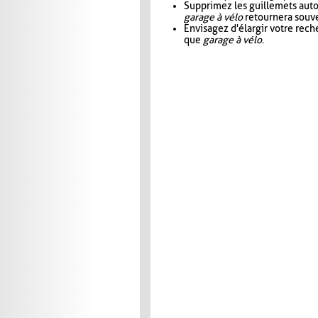
Supprimez les guillemets aut
garage à vélo
retournera souve
Envisagez d'élargir votre rec
que
garage à vélo
.