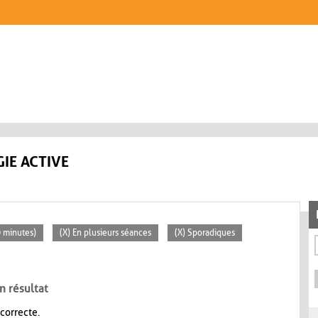
IE ACTIVE
0 minutes)
(X) En plusieurs séances
(X) Sporadiques
n résultat
 correcte.