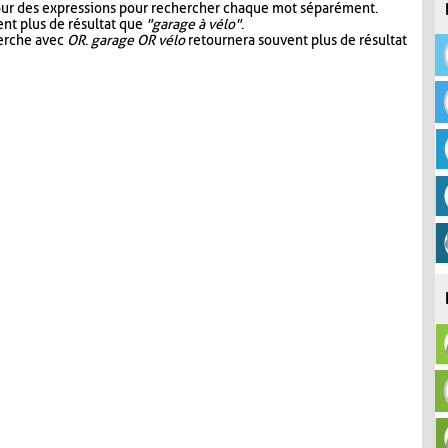
our des expressions pour rechercher chaque mot séparément.
nt plus de résultat que
"garage à vélo"
.
herche avec
OR
.
garage OR vélo
retournera souvent plus de résultat