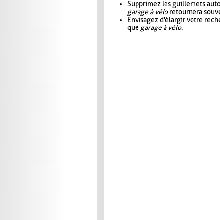
Supprimez les guillemets aut
garage à vélo
retournera souve
Envisagez d'élargir votre rec
que
garage à vélo
.