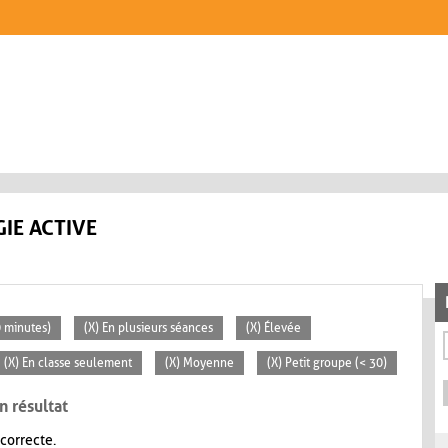
IE ACTIVE
0 minutes)
(X) En plusieurs séances
(X) Élevée
(X) En classe seulement
(X) Moyenne
(X) Petit groupe (< 30)
n résultat
 correcte.