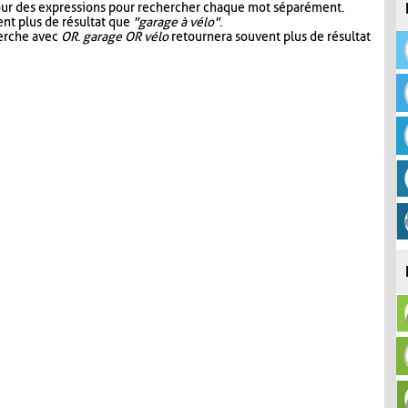
our des expressions pour rechercher chaque mot séparément.
nt plus de résultat que
"garage à vélo"
.
herche avec
OR
.
garage OR vélo
retournera souvent plus de résultat