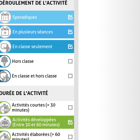
DÉROULEMENT DE L'ACTIVITÉ
Sporadiques
En plusieurs séances
En classe seulement
Hors classe
En classe et hors classe
DURÉE DE L'ACTIVITÉ
Activités courtes (< 30
minutes)
Activités développées
(Entre 30 et 60 minutes)
Activités élaborées (> 60
minutes)