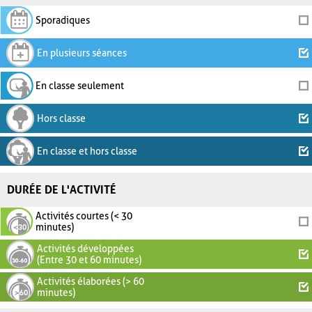
Sporadiques
En plusieurs séances
En classe seulement
Hors classe
En classe et hors classe
DURÉE DE L'ACTIVITÉ
Activités courtes (< 30
minutes)
Activités développées
(Entre 30 et 60 minutes)
Activités élaborées (> 60
minutes)