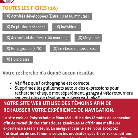
TOUTES LES FICHES (16)
(X) Activités développées (Entre 30 et 60 minutes)
(X) En plusieurs séances
(X) Individuel
(X) Activités élaborées (> 60 minutes)
(X) Moyenne
(X) Petit groupe (< 30)
(X) En classe et hors classe
(X) Hors classe
Votre recherche n'a donné aucun résultat
Vérifiez que l'orthographe est correcte.
Supprimez les guillemets autour des expressions pour
rechercher chaque mot séparément.
garage à vélo
retournera
souvent plus de résultat que
"garage à vélo"
.
NOTRE SITE WEB UTILISE DES TÉMOINS AFIN DE
Envisagez d'élargir votre recherche avec
OR
.
garage OR vélo
retournera souvent plus de résultat que
garage à vélo
.
REHAUSSER VOTRE EXPÉRIENCE DE NAVIGATION.
Le site web de Polytechnique Montréal utilise des témoins de connexion
afin de recueillir des statistiques générales et offrir une meilleure
expérience à ses visiteurs. En naviguant sur le site, vous acceptez
l’utilisation de ces témoins selon les modalités spécifiées aux conditions