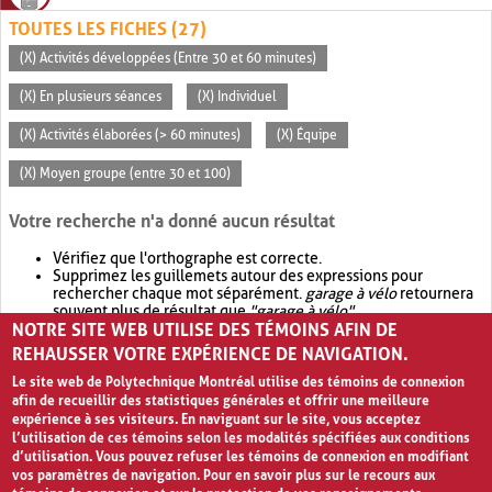
TOUTES LES FICHES (27)
(X) Activités développées (Entre 30 et 60 minutes)
(X) En plusieurs séances
(X) Individuel
(X) Activités élaborées (> 60 minutes)
(X) Équipe
(X) Moyen groupe (entre 30 et 100)
Votre recherche n'a donné aucun résultat
Vérifiez que l'orthographe est correcte.
Supprimez les guillemets autour des expressions pour
rechercher chaque mot séparément.
garage à vélo
retournera
souvent plus de résultat que
"garage à vélo"
.
NOTRE SITE WEB UTILISE DES TÉMOINS AFIN DE
Envisagez d'élargir votre recherche avec
OR
.
garage OR vélo
retournera souvent plus de résultat que
garage à vélo
.
REHAUSSER VOTRE EXPÉRIENCE DE NAVIGATION.
Le site web de Polytechnique Montréal utilise des témoins de connexion
afin de recueillir des statistiques générales et offrir une meilleure
expérience à ses visiteurs. En naviguant sur le site, vous acceptez
l’utilisation de ces témoins selon les modalités spécifiées aux conditions
d’utilisation. Vous pouvez refuser les témoins de connexion en modifiant
vos paramètres de navigation. Pour en savoir plus sur le recours aux