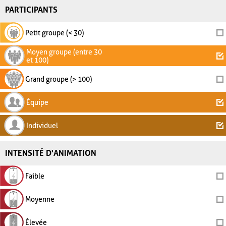
PARTICIPANTS
Petit groupe (< 30)
Moyen groupe (entre 30
et 100)
Grand groupe (> 100)
Équipe
Individuel
INTENSITÉ D'ANIMATION
Faible
Moyenne
Élevée