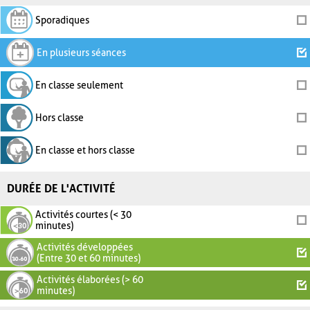
Sporadiques
En plusieurs séances
En classe seulement
Hors classe
En classe et hors classe
DURÉE DE L'ACTIVITÉ
Activités courtes (< 30
minutes)
Activités développées
(Entre 30 et 60 minutes)
Activités élaborées (> 60
minutes)