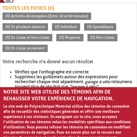
TOUTES LES FICHES (6)
(X) Activités développées (Entre 30 et 60 minutes)
(X) En plusieurs séances
(X) Individuel
(X) Sporadiques
(X) En classe et hors classe
(X) Moyenne
(X) Hors classe
(X) En classe seulement
Votre recherche n'a donné aucun résultat
Vérifiez que l'orthographe est correcte.
Supprimez les guillemets autour des expressions pour
rechercher chaque mot séparément.
garage à vélo
retournera
souvent plus de résultat que
"garage à vélo"
.
NOTRE SITE WEB UTILISE DES TÉMOINS AFIN DE
Envisagez d'élargir votre recherche avec
OR
.
garage OR vélo
retournera souvent plus de résultat que
garage à vélo
.
REHAUSSER VOTRE EXPÉRIENCE DE NAVIGATION.
Le site web de Polytechnique Montréal utilise des témoins de connexion
afin de recueillir des statistiques générales et offrir une meilleure
expérience à ses visiteurs. En naviguant sur le site, vous acceptez
l’utilisation de ces témoins selon les modalités spécifiées aux conditions
d’utilisation. Vous pouvez refuser les témoins de connexion en modifiant
vos paramètres de navigation. Pour en savoir plus sur le recours aux