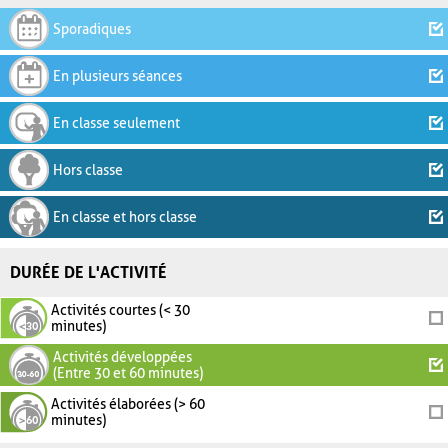
Sporadiques
En plusieurs séances
En classe seulement
Hors classe
En classe et hors classe
DURÉE DE L'ACTIVITÉ
Activités courtes (< 30
minutes)
Activités développées
(Entre 30 et 60 minutes)
Activités élaborées (> 60
minutes)