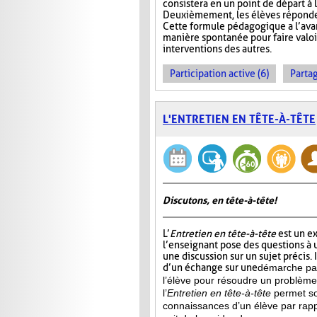
consistera en un point de départ à l
Deuxièmement, les élèves réponden
Cette formule pédagogique a l’avan
manière spontanée pour faire valoir 
interventions des autres.
Participation active (6)
Partag
L'ENTRETIEN EN TÊTE-À-TÊTE
Discutons, en tête-à-tête!
L’
Entretien en tête-à-tête
est un e
l’enseignant pose des questions à u
une discussion sur un sujet précis. 
d’un échange sur une
démarche par
l’élève pour résoudre un problème 
l’
Entretien en tête-à-tête
permet soi
connaissances d’un élève par rapp