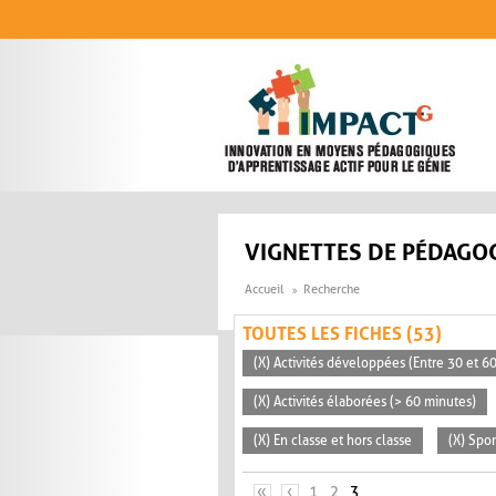
Aller au contenu principal
VIGNETTES DE PÉDAGOG
Accueil
Recherche
TOUTES LES FICHES (53)
(X) Activités développées (Entre 30 et 6
(X) Activités élaborées (> 60 minutes)
(X) En classe et hors classe
(X) Spo
PAGES
«
‹
1
2
3