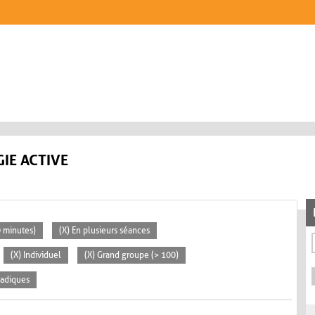
IE ACTIVE
0 minutes)
(X) En plusieurs séances
(X) Individuel
(X) Grand groupe (> 100)
radiques