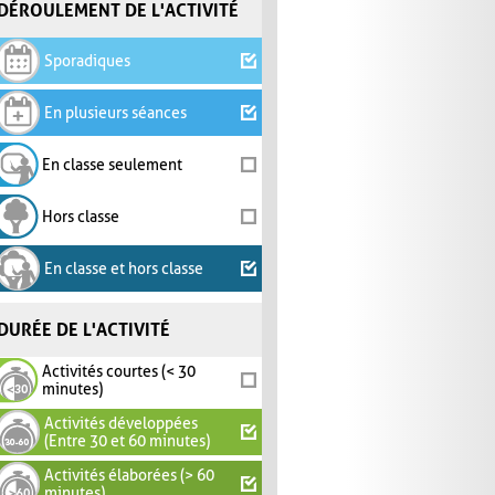
DÉROULEMENT DE L'ACTIVITÉ
Sporadiques
En plusieurs séances
En classe seulement
Hors classe
En classe et hors classe
DURÉE DE L'ACTIVITÉ
Activités courtes (< 30
minutes)
Activités développées
(Entre 30 et 60 minutes)
Activités élaborées (> 60
minutes)