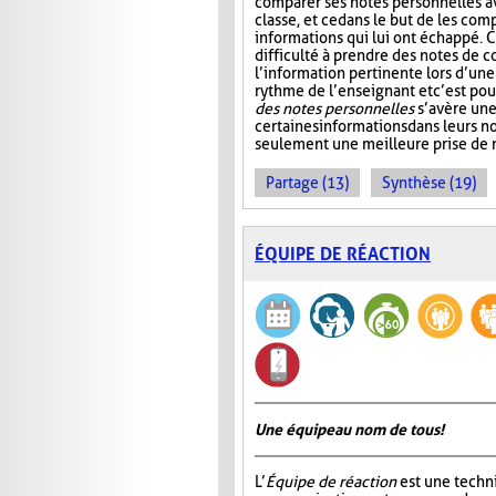
comparer ses notes personnelles 
classe, et ce dans le but de les comp
informations qui lui ont échappé. C
difficulté à prendre des notes de c
l’information pertinente lors d’une
rythme de l’enseignant et c’est po
des notes personnelles
s’avère une
certaines informations dans leurs 
seulement une meilleure prise de n
Partage (13)
Synthèse (19)
ÉQUIPE DE RÉACTION
Une équipe au nom de tous!
L’
Équipe de réaction
est une techni