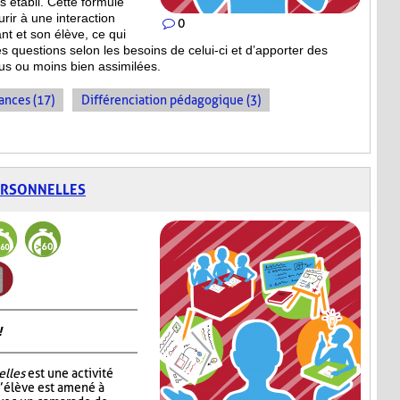
s établi. Cette formule
rir à une interaction
0
ant et son élève, ce qui
s questions selon les besoins de celui-ci et d’apporter des
plus ou moins bien
assimilées.
ances (17)
Différenciation pédagogique (3)
ERSONNELLES
!
elles
est une activité
l’élève est amené à