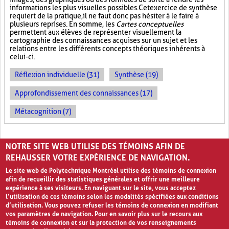
informations les plus visuelles possibles. Cet exercice de synthèse
requiert de la pratique, il ne faut donc pas hésiter à le faire à
plusieurs reprises. En somme, les
Cartes conceptuelles
permettent aux élèves de représenter visuellement la
cartographie des connaissances acquises sur un sujet et les
relations entre les différents concepts théoriques inhérents à
celui-ci.
Réflexion individuelle (31)
Synthèse (19)
Approfondissement des connaissances (17)
Métacognition (7)
PAGES
NOTRE SITE WEB UTILISE DES TÉMOINS AFIN DE
«
‹
1
2
3
REHAUSSER VOTRE EXPÉRIENCE DE NAVIGATION.
Le site web de Polytechnique Montréal utilise des témoins de connexion
afin de recueillir des statistiques générales et offrir une meilleure
expérience à ses visiteurs. En naviguant sur le site, vous acceptez
l’utilisation de ces témoins selon les modalités spécifiées aux conditions
d’utilisation. Vous pouvez refuser les témoins de connexion en modifiant
vos paramètres de navigation. Pour en savoir plus sur le recours aux
témoins de connexion et sur la protection de vos renseignements