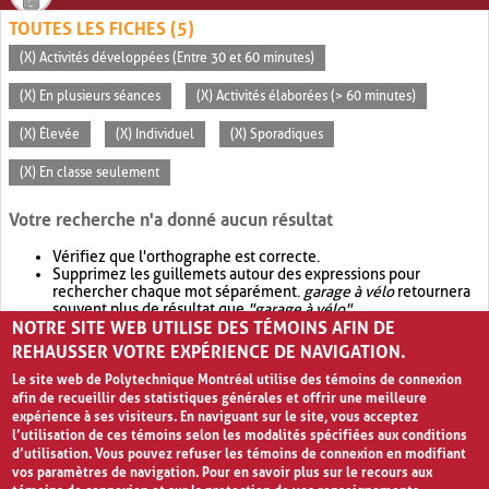
TOUTES LES FICHES (5)
(X) Activités développées (Entre 30 et 60 minutes)
(X) En plusieurs séances
(X) Activités élaborées (> 60 minutes)
(X) Élevée
(X) Individuel
(X) Sporadiques
(X) En classe seulement
Votre recherche n'a donné aucun résultat
Vérifiez que l'orthographe est correcte.
Supprimez les guillemets autour des expressions pour
rechercher chaque mot séparément.
garage à vélo
retournera
souvent plus de résultat que
"garage à vélo"
.
NOTRE SITE WEB UTILISE DES TÉMOINS AFIN DE
Envisagez d'élargir votre recherche avec
OR
.
garage OR vélo
retournera souvent plus de résultat que
garage à vélo
.
REHAUSSER VOTRE EXPÉRIENCE DE NAVIGATION.
Le site web de Polytechnique Montréal utilise des témoins de connexion
afin de recueillir des statistiques générales et offrir une meilleure
expérience à ses visiteurs. En naviguant sur le site, vous acceptez
l’utilisation de ces témoins selon les modalités spécifiées aux conditions
d’utilisation. Vous pouvez refuser les témoins de connexion en modifiant
vos paramètres de navigation. Pour en savoir plus sur le recours aux