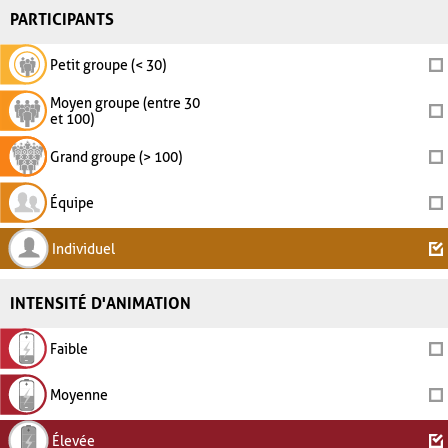
PARTICIPANTS
Petit groupe (< 30)
Moyen groupe (entre 30
et 100)
Grand groupe (> 100)
Équipe
Individuel
INTENSITÉ D'ANIMATION
Faible
Moyenne
Élevée