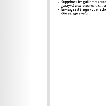
Supprimez les guillemets aut
garage à vélo
retournera souve
Envisagez d'élargir votre rec
que
garage à vélo
.