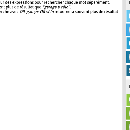
our des expressions pour rechercher chaque mot séparément.
nt plus de résultat que
"garage à vélo"
.
herche avec
OR
.
garage OR vélo
retournera souvent plus de résultat