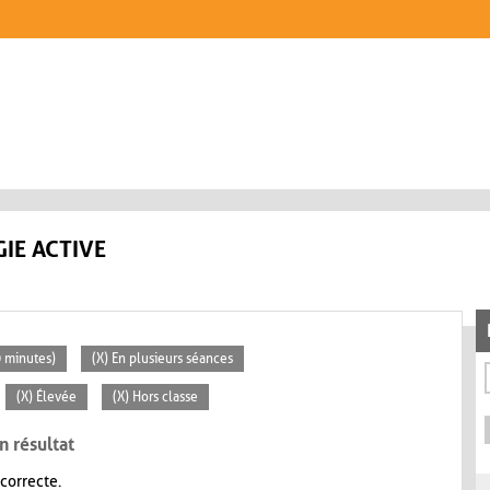
IE ACTIVE
0 minutes)
(X) En plusieurs séances
(X) Élevée
(X) Hors classe
n résultat
 correcte.