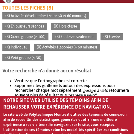
TOUTES LES FICHES (8)
(X) Activités développées (Entre 30 et 60 minutes)
(X) En plusieurs séances
(X) Hors classe
(X) Grand groupe (> 100)
(X) En classe seulement
(X) Élevée
(X) Individuel
(X) Activités élaborées (> 60 minutes)
(X) Petit groupe (< 30)
Votre recherche n'a donné aucun résultat
Vérifiez que l'orthographe est correcte.
Supprimez les guillemets autour des expressions pour
rechercher chaque mot séparément.
garage à vélo
retournera
souvent plus de résultat que
"garage à vélo"
.
NOTRE SITE WEB UTILISE DES TÉMOINS AFIN DE
Envisagez d'élargir votre recherche avec
OR
.
garage OR vélo
retournera souvent plus de résultat que
garage à vélo
.
REHAUSSER VOTRE EXPÉRIENCE DE NAVIGATION.
Le site web de Polytechnique Montréal utilise des témoins de connexion
afin de recueillir des statistiques générales et offrir une meilleure
expérience à ses visiteurs. En naviguant sur le site, vous acceptez
l’utilisation de ces témoins selon les modalités spécifiées aux conditions