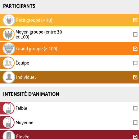
PARTICIPANTS
Petit groupe (< 30)
Moyen groupe (entre 30
et 100)
Grand groupe (> 100)
Équipe
Individuel
INTENSITÉ D'ANIMATION
Faible
Moyenne
Élevée