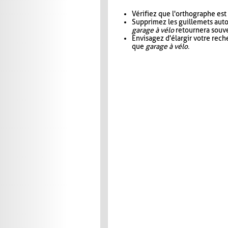
Vérifiez que l'orthographe est
Supprimez les guillemets aut
garage à vélo
retournera souve
Envisagez d'élargir votre rec
que
garage à vélo
.