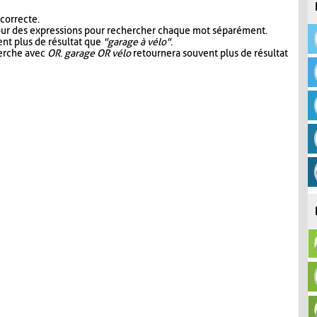
 correcte.
our des expressions pour rechercher chaque mot séparément.
nt plus de résultat que
"garage à vélo"
.
herche avec
OR
.
garage OR vélo
retournera souvent plus de résultat