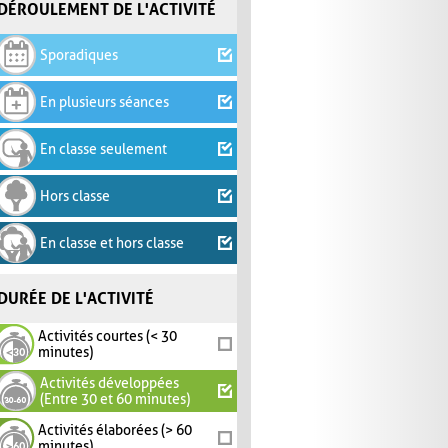
DÉROULEMENT DE L'ACTIVITÉ
Sporadiques
En plusieurs séances
En classe seulement
Hors classe
En classe et hors classe
DURÉE DE L'ACTIVITÉ
Activités courtes (< 30
minutes)
Activités développées
(Entre 30 et 60 minutes)
Activités élaborées (> 60
minutes)