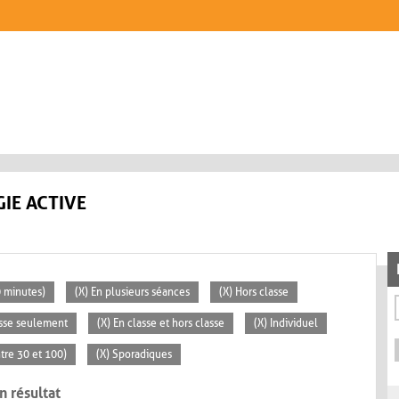
IE ACTIVE
0 minutes)
(X) En plusieurs séances
(X) Hors classe
asse seulement
(X) En classe et hors classe
(X) Individuel
tre 30 et 100)
(X) Sporadiques
n résultat