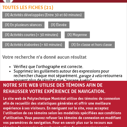
TOUTES LES FICHES (21)
(X) Activités développées (Entre 30 et 60 minutes)
(X) En plusieurs séances
(X) Élevée
(X) Activités courtes (< 30 minutes)
(X) Moyenne
(X) Activités élaborées (> 60 minutes)
(X) En classe et hors classe
Votre recherche n'a donné aucun résultat
Vérifiez que l'orthographe est correcte.
Supprimez les guillemets autour des expressions pour
rechercher chaque mot séparément.
garage à vélo
retournera
souvent plus de résultat que
"garage à vélo"
.
NOTRE SITE WEB UTILISE DES TÉMOINS AFIN DE
Envisagez d'élargir votre recherche avec
OR
.
garage OR vélo
retournera souvent plus de résultat que
garage à vélo
.
REHAUSSER VOTRE EXPÉRIENCE DE NAVIGATION.
Le site web de Polytechnique Montréal utilise des témoins de connexion
afin de recueillir des statistiques générales et offrir une meilleure
expérience à ses visiteurs. En naviguant sur le site, vous acceptez
l’utilisation de ces témoins selon les modalités spécifiées aux conditions
d’utilisation. Vous pouvez refuser les témoins de connexion en modifiant
vos paramètres de navigation. Pour en savoir plus sur le recours aux