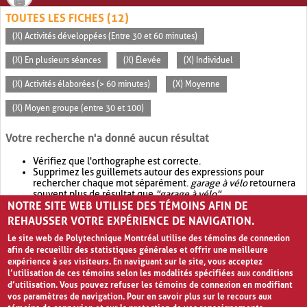
TOUTES LES FICHES (12)
(X) Activités développées (Entre 30 et 60 minutes)
(X) En plusieurs séances
(X) Élevée
(X) Individuel
(X) Activités élaborées (> 60 minutes)
(X) Moyenne
(X) Moyen groupe (entre 30 et 100)
Votre recherche n'a donné aucun résultat
Vérifiez que l'orthographe est correcte.
Supprimez les guillemets autour des expressions pour
rechercher chaque mot séparément.
garage à vélo
retournera
souvent plus de résultat que
"garage à vélo"
.
NOTRE SITE WEB UTILISE DES TÉMOINS AFIN DE
Envisagez d'élargir votre recherche avec
OR
.
garage OR vélo
retournera souvent plus de résultat que
garage à vélo
.
REHAUSSER VOTRE EXPÉRIENCE DE NAVIGATION.
Le site web de Polytechnique Montréal utilise des témoins de connexion
afin de recueillir des statistiques générales et offrir une meilleure
expérience à ses visiteurs. En naviguant sur le site, vous acceptez
l’utilisation de ces témoins selon les modalités spécifiées aux conditions
d’utilisation. Vous pouvez refuser les témoins de connexion en modifiant
vos paramètres de navigation. Pour en savoir plus sur le recours aux