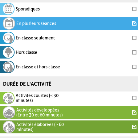
Sporadiques
En plusieurs séances
En classe seulement
Hors classe
En classe et hors classe
DURÉE DE L'ACTIVITÉ
Activités courtes (< 30
minutes)
Activités développées
(Entre 30 et 60 minutes)
Activités élaborées (> 60
minutes)