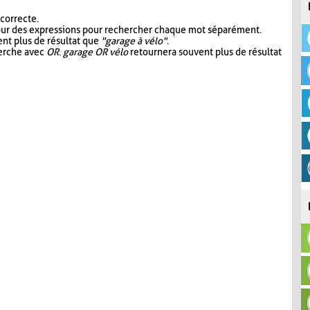
 correcte.
our des expressions pour rechercher chaque mot séparément.
nt plus de résultat que
"garage à vélo"
.
herche avec
OR
.
garage OR vélo
retournera souvent plus de résultat