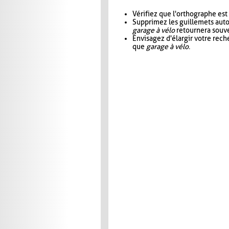
Vérifiez que l'orthographe est
Supprimez les guillemets aut
garage à vélo
retournera souve
Envisagez d'élargir votre rec
que
garage à vélo
.