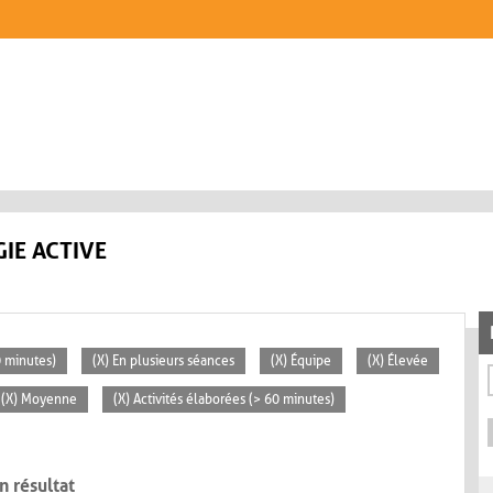
IE ACTIVE
0 minutes)
(X) En plusieurs séances
(X) Équipe
(X) Élevée
(X) Moyenne
(X) Activités élaborées (> 60 minutes)
n résultat