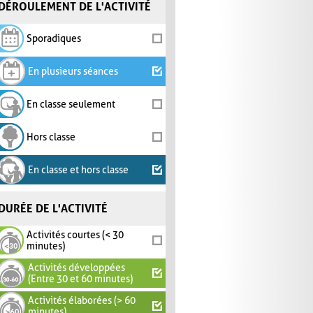
DÉROULEMENT DE L'ACTIVITÉ
Sporadiques
En plusieurs séances
En classe seulement
Hors classe
En classe et hors classe
DURÉE DE L'ACTIVITÉ
Activités courtes (< 30
minutes)
Activités développées
(Entre 30 et 60 minutes)
Activités élaborées (> 60
minutes)