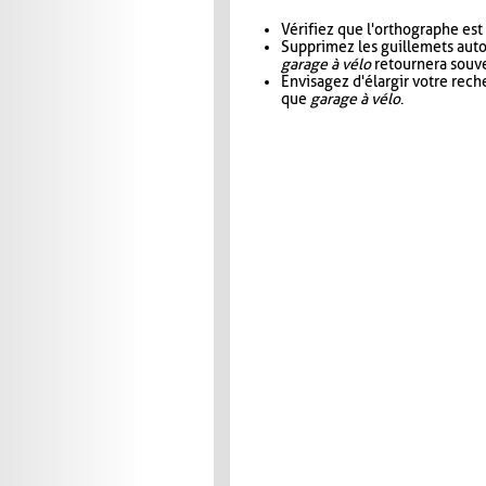
Vérifiez que l'orthographe est
Supprimez les guillemets aut
garage à vélo
retournera souve
Envisagez d'élargir votre rec
que
garage à vélo
.