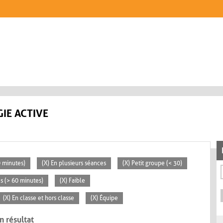
IE ACTIVE
0 minutes)
(X) En plusieurs séances
(X) Petit groupe (< 30)
es (> 60 minutes)
(X) Faible
(X) En classe et hors classe
(X) Équipe
n résultat