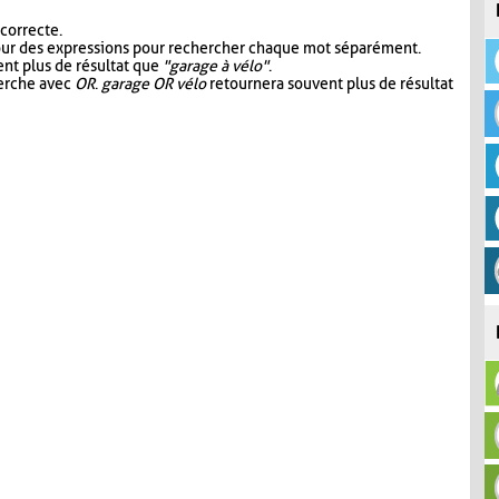
 correcte.
our des expressions pour rechercher chaque mot séparément.
nt plus de résultat que
"garage à vélo"
.
herche avec
OR
.
garage OR vélo
retournera souvent plus de résultat