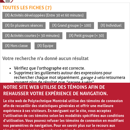
TOUTES LES FICHES (7)
(X) Activités développées (Entre 30 et 60 minutes)
(X) En plusieurs séances
(X) Grand groupe (> 100)
(X) Individuel
(X) Activités courtes (< 30 minutes)
(X) Petit groupe (< 30)
(X) Hors classe
(X) Équipe
Votre recherche n'a donné aucun résultat
Vérifiez que l'orthographe est correcte.
Supprimez les guillemets autour des expressions pour
rechercher chaque mot séparément.
garage à vélo
retournera
souvent plus de résultat que
"garage à vélo"
.
NOTRE SITE WEB UTILISE DES TÉMOINS AFIN DE
Envisagez d'élargir votre recherche avec
OR
.
garage OR vélo
retournera souvent plus de résultat que
garage à vélo
.
REHAUSSER VOTRE EXPÉRIENCE DE NAVIGATION.
Le site web de Polytechnique Montréal utilise des témoins de connexion
afin de recueillir des statistiques générales et offrir une meilleure
expérience à ses visiteurs. En naviguant sur le site, vous acceptez
l’utilisation de ces témoins selon les modalités spécifiées aux conditions
d’utilisation. Vous pouvez refuser les témoins de connexion en modifiant
vos paramètres de navigation. Pour en savoir plus sur le recours aux