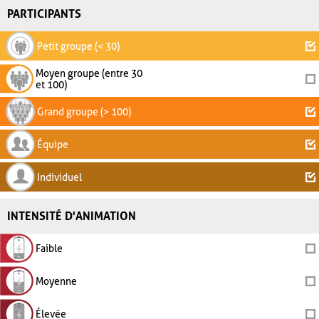
PARTICIPANTS
Petit groupe (< 30)
Moyen groupe (entre 30
et 100)
Grand groupe (> 100)
Équipe
Individuel
INTENSITÉ D'ANIMATION
Faible
Moyenne
Élevée