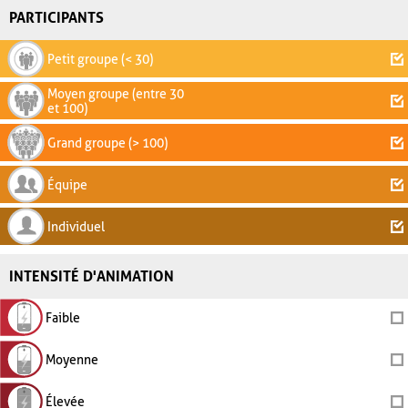
PARTICIPANTS
Petit groupe (< 30)
Moyen groupe (entre 30
et 100)
Grand groupe (> 100)
Équipe
Individuel
INTENSITÉ D'ANIMATION
Faible
Moyenne
Élevée