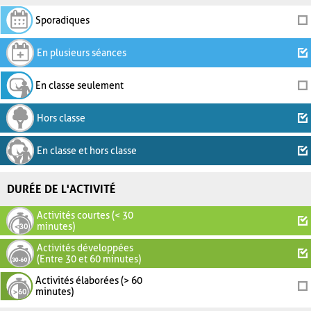
Sporadiques
En plusieurs séances
En classe seulement
Hors classe
En classe et hors classe
DURÉE DE L'ACTIVITÉ
Activités courtes (< 30
minutes)
Activités développées
(Entre 30 et 60 minutes)
Activités élaborées (> 60
minutes)