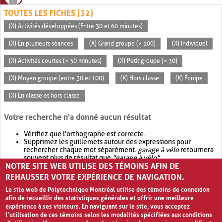
TOUTES LES FICHES (32)
(X) Activités développées (Entre 30 et 60 minutes)
(X) En plusieurs séances
(X) Grand groupe (> 100)
(X) Individuel
(X) Activités courtes (< 30 minutes)
(X) Petit groupe (< 30)
(X) Moyen groupe (entre 30 et 100)
(X) Hors classe
(X) Équipe
(X) En classe et hors classe
Votre recherche n'a donné aucun résultat
Vérifiez que l'orthographe est correcte.
Supprimez les guillemets autour des expressions pour
rechercher chaque mot séparément.
garage à vélo
retournera
souvent plus de résultat que
"garage à vélo"
.
NOTRE SITE WEB UTILISE DES TÉMOINS AFIN DE
Envisagez d'élargir votre recherche avec
OR
.
garage OR vélo
retournera souvent plus de résultat que
garage à vélo
.
REHAUSSER VOTRE EXPÉRIENCE DE NAVIGATION.
Le site web de Polytechnique Montréal utilise des témoins de connexion
afin de recueillir des statistiques générales et offrir une meilleure
expérience à ses visiteurs. En naviguant sur le site, vous acceptez
l’utilisation de ces témoins selon les modalités spécifiées aux conditions